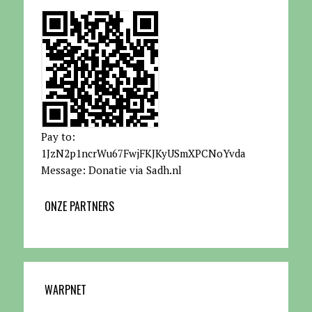
Pay to:
1JzN2p1ncrWu67FwjFKJKyUSmXPCNoYvda
Message: Donatie via Sadh.nl
ONZE PARTNERS
WARPNET