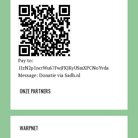
Pay to:
1JzN2p1ncrWu67FwjFKJKyUSmXPCNoYvda
Message: Donatie via Sadh.nl
ONZE PARTNERS
WARPNET