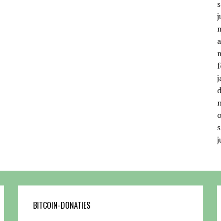
j
a
f
j
j
BITCOIN-DONATIES