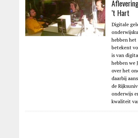
Afleverin
’t Hart
Digitale gel
onderwijsku
hebben het 
betekent vo
is van digit
hebben we J
over het on
daarbij aan
de Rijksuni
onderwijs en
kwaliteit v