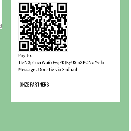
d
Pay to:
1JzN2p1ncrWu67FwjFKJKyUSmXPCNoYvda
Message: Donatie via Sadh.nl
ONZE PARTNERS