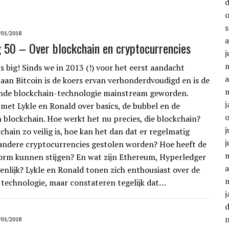
/01/2018
g 50 – Over blockchain en cryptocurrencies
j
s big! Sinds we in 2013 (!) voor het eerst aandacht
a
aan Bitcoin is de koers ervan verhonderdvoudigd en is de
ende blockchain-technologie mainstream geworden.
j
 met Lykle en Ronald over basics, de bubbel en de
n blockchain. Hoe werkt het nu precies, die blockchain?
j
chain zo veilig is, hoe kan het dan dat er regelmatig
j
 andere cryptocurrencies gestolen worden? Hoe heeft de
orm kunnen stijgen? En wat zijn Ethereum, Hyperledger
a
enlijk? Lykle en Ronald tonen zich enthousiast over de
 technologie, maar constateren tegelijk dat…
j
/01/2018