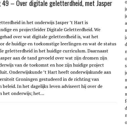
g 49 – Over digitale geletterdheid, met Jasper
j
j
etterdheid in het onderwijs Jasper ’t Hart is
a
ndige en projectleider Digitale Geletterdheid. We
gehad over wat digitale geletterdheid is, wat het
j
or de huidige en toekomstige leerlingen en wat de status
ale geletterdheid in het huidige curriculum. Daarnaast
asper aan de tand gevoeld over wat zijn dromen zijn
derwijs van de toekomst en hoe zijn huidige project
sluit. Onderwijskunde ’t Hart heeft onderwijskunde aan
j
versiteit Groningen gestudeerd in de richting van
 beleid. In het dagelijks leven adviseert hij over de
a
an het onderwijs; het…
f