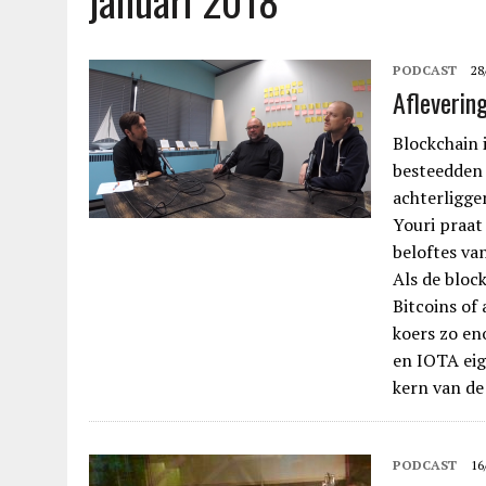
januari 2018
PODCAST
28
Afleverin
Blockchain i
besteedden 
achterligg
Youri praat
beloftes va
Als de block
Bitcoins of
koers zo en
en IOTA eig
kern van de
PODCAST
16