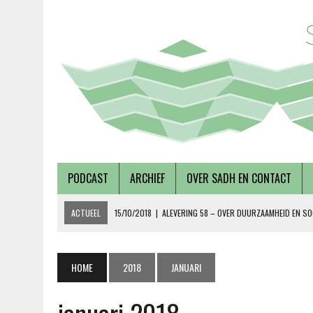
PODCAST
ARCHIEF
OVER SADH EN CONTACT
ACTUEEL
15/10/2018
|
ALEVERING 58 – OVER DUURZAAMHEID EN SO
19/09/2018
|
AFLEVERING 57 – LUSTRUMEDITIE – OVER AUTONOMIE EN
02/08/2018
|
TALKSHOW – SCHEPEN AAN DE NOORDERZON
HOME
2018
JANUARI
27/07/2018
|
AFLEVERING 56 – OVER METABOLE ZIEKTEN, MET TERRY 
08/12/2018
|
AFLEVERING 59 – OVER VOLKSHUISVESTING, MET PIETE