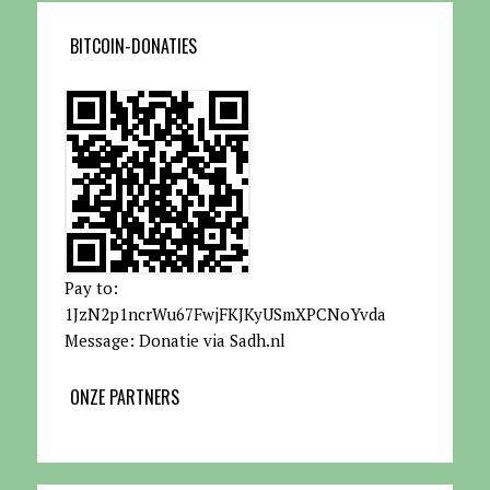
BITCOIN-DONATIES
Pay to:
1JzN2p1ncrWu67FwjFKJKyUSmXPCNoYvda
Message: Donatie via Sadh.nl
ONZE PARTNERS