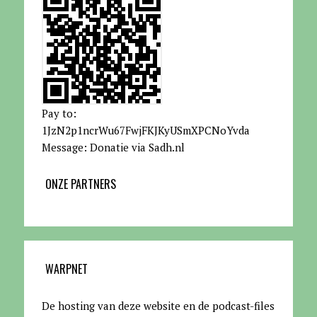
Pay to:
1JzN2p1ncrWu67FwjFKJKyUSmXPCNoYvda
Message: Donatie via Sadh.nl
ONZE PARTNERS
WARPNET
De hosting van deze website en de podcast-files