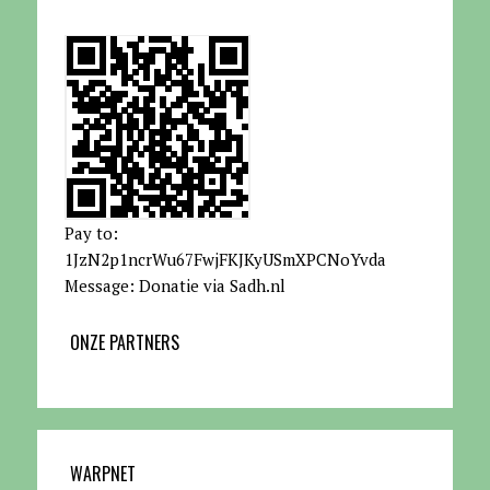
Pay to:
1JzN2p1ncrWu67FwjFKJKyUSmXPCNoYvda
Message: Donatie via Sadh.nl
ONZE PARTNERS
WARPNET