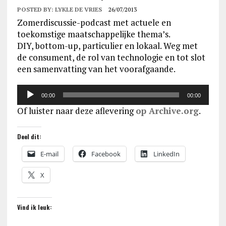
POSTED BY:
LYKLE DE VRIES
26/07/2013
Zomerdiscussie-podcast met actuele en
toekomstige maatschappelijke thema’s.
DIY, bottom-up, particulier en lokaal. Weg met
de consument, de rol van technologie en tot slot
een samenvatting van het voorafgaande.
Audiospeler
00:00
00:00
Of luister naar deze aflevering
op Archive.org
.
Deel dit:
E-mail
Facebook
LinkedIn
X
Vind ik leuk: