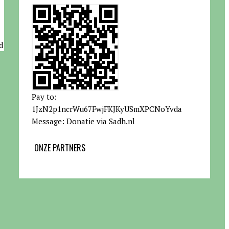
d
Pay to:
1JzN2p1ncrWu67FwjFKJKyUSmXPCNoYvda
Message: Donatie via Sadh.nl
ONZE PARTNERS