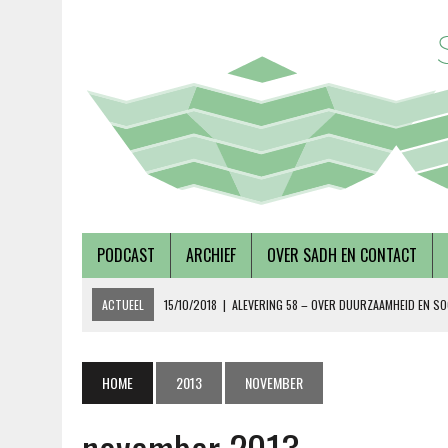
PODCAST
ARCHIEF
OVER SADH EN CONTACT
ACTUEEL
15/10/2018
|
ALEVERING 58 – OVER DUURZAAMHEID EN SO
19/09/2018
|
AFLEVERING 57 – LUSTRUMEDITIE – OVER AUTONOMIE EN
02/08/2018
|
TALKSHOW – SCHEPEN AAN DE NOORDERZON
HOME
2013
NOVEMBER
27/07/2018
|
AFLEVERING 56 – OVER METABOLE ZIEKTEN, MET TERRY 
08/12/2018
|
AFLEVERING 59 – OVER VOLKSHUISVESTING, MET PIETE