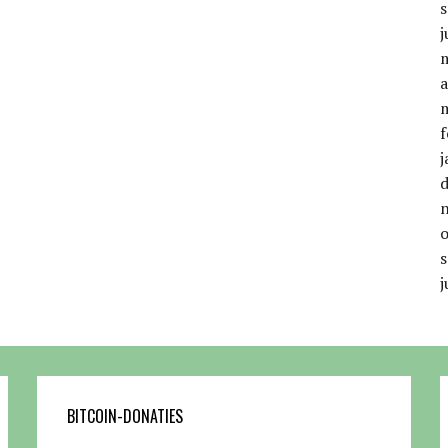
j
a
f
j
j
BITCOIN-DONATIES