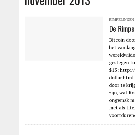
november 2013
RIMPELINGEN
De Rimpel
Bitcoin doo
het vandaag 
wereldwijde
gestegen to
$13: http:/
dollar.html
door te kri
zijn, wat R
ongemak maa
met als tit
voortduren