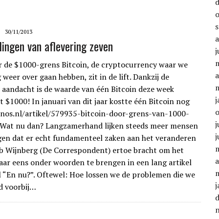
30/11/2013
ingen van aflevering zeven
j
r de $1000-grens Bitcoin, de cryptocurrency waar we
a
weer over gaan hebben, zit in de lift. Dankzij de
 aandacht is de waarde van één Bitcoin deze week
j
t $1000! In januari van dit jaar kostte één Bitcoin nog
/nos.nl/artikel/579935-bitcoin-door-grens-van-1000-
j
 Wat nu dan? Langzamerhand lijken steeds meer mensen
j
jgen dat er echt fundamenteel zaken aan het veranderen
ob Wijnberg (De Correspondent) ertoe bracht om het
a
r eens onder woorden te brengen in een lang artikel
el “En nu?”. Oftewel: Hoe lossen we de problemen die we
j
d voorbij…