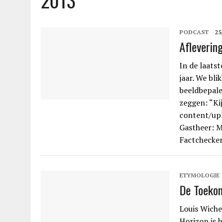
2013
PODCAST
25
Afleverin
In de laats
jaar. We bl
beeldbepale
zeggen: “Ki
content/up
Gastheer: M
Factchecker
ETYMOLOGIE
De Toekom
Louis Wiche
Horizon is 