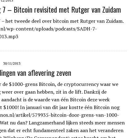
/12/2013
g 7 – Bitcoin revisited met Rutger van Zuidam
7 – het tweede deel over bitcoin met Rutger van Zuidam.
h.nl/wp-content/uploads/podcasts/SADH-7-
013.mp3
30/11/2013
ingen van aflevering zeven
r de $1000-grens Bitcoin, de cryptocurrency waar we
weer over gaan hebben, zit in de lift. Dankzij de
 aandacht is de waarde van één Bitcoin deze week
t $1000! In januari van dit jaar kostte één Bitcoin nog
/nos.nl/artikel/579935-bitcoin-door-grens-van-1000-
 Wat nu dan? Langzamerhand lijken steeds meer mensen
jgen dat er echt fundamenteel zaken aan het veranderen