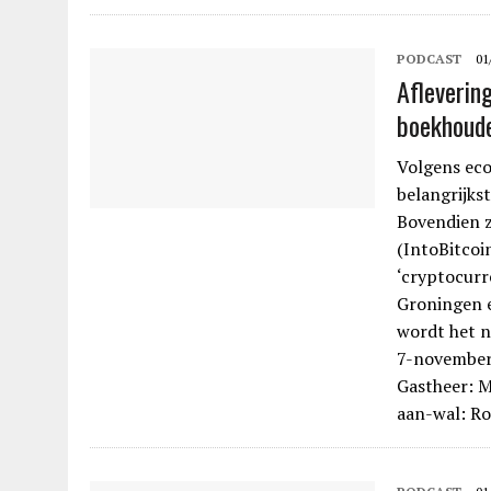
PODCAST
01
Aflevering
boekhoude
Volgens eco
belangrijks
Bovendien z
(IntoBitcoi
‘cryptocurr
Groningen e
wordt het n
7-november-
Gastheer: M
aan-wal: Ro