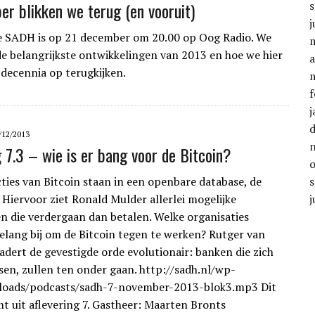
er blikken we terug (en vooruit)
j
e SADH is op 21 december om 20.00 op Oog Radio. We
e belangrijkste ontwikkelingen van 2013 en hoe we hier
a
 decennia op terugkijken.
f
j
/12/2013
g 7.3 – wie is er bang voor de Bitcoin?
cties van Bitcoin staan in een openbare database, de
 Hiervoor ziet Ronald Mulder allerlei mogelijke
j
n die verdergaan dan betalen. Welke organisaties
elang bij om de Bitcoin tegen te werken? Rutger van
dert de gevestigde orde evolutionair: banken die zich
sen, zullen ten onder gaan. http://sadh.nl/wp-
loads/podcasts/sadh-7-november-2013-blok3.mp3 Dit
t uit aflevering 7. Gastheer: Maarten Bronts