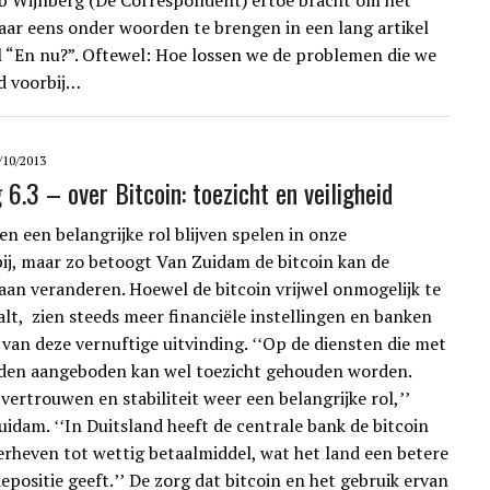
ob Wijnberg (De Correspondent) ertoe bracht om het
r eens onder woorden te brengen in een lang artikel
el “En nu?”. Oftewel: Hoe lossen we de problemen die we
d voorbij…
/10/2013
 6.3 – over Bitcoin: toezicht en veiligheid
en een belangrijke rol blijven spelen in onze
j, maar zo betoogt Van Zuidam de bitcoin kan de
aan veranderen. Hoewel de bitcoin vrijwel onmogelijk te
alt, zien steeds meer financiële instellingen en banken
 van deze vernuftige uitvinding. ʻʻOp de diensten die met
rden aangeboden kan wel toezicht gehouden worden.
vertrouwen en stabiliteit weer een belangrijke rol,ʼʼ
uidam. ʻʻIn Duitsland heeft de centrale bank de bitcoin
erheven tot wettig betaalmiddel, wat het land een betere
epositie geeft.ʼʼ De zorg dat bitcoin en het gebruik ervan