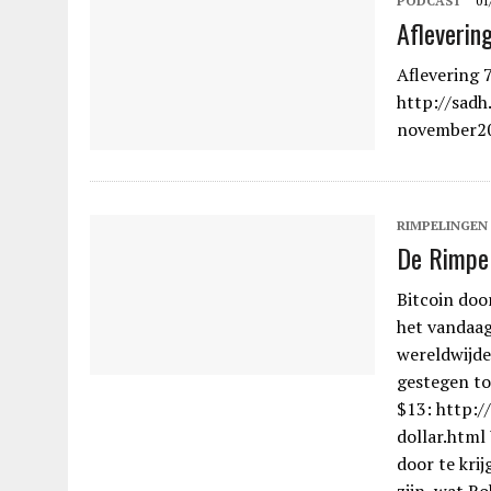
PODCAST
01
Afleverin
Aflevering 
http://sad
november2
RIMPELINGEN
De Rimpel
Bitcoin doo
het vandaag 
wereldwijde
gestegen to
$13: http:/
dollar.html
door te kri