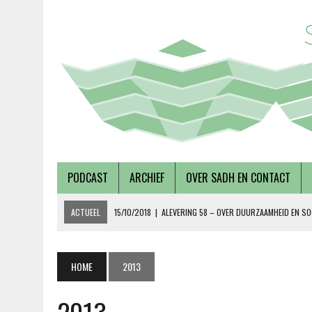
PODCAST
ARCHIEF
OVER SADH EN CONTACT
ACTUEEL
15/10/2018
|
ALEVERING 58 – OVER DUURZAAMHEID EN SO
19/09/2018
|
AFLEVERING 57 – LUSTRUMEDITIE – OVER AUTONOMIE EN
02/08/2018
|
TALKSHOW – SCHEPEN AAN DE NOORDERZON
HOME
2013
27/07/2018
|
AFLEVERING 56 – OVER METABOLE ZIEKTEN, MET TERRY 
08/12/2018
|
AFLEVERING 59 – OVER VOLKSHUISVESTING, MET PIETE