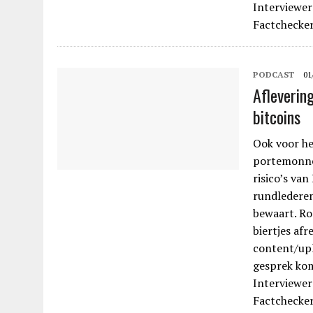
Interviewer
Factchecker
PODCAST
01
Aflevering
bitcoins
Ook voor he
portemonnee
risico’s van
rundlederen
bewaart. Ro
biertjes afr
content/up
gesprek kom
Interviewer
Factchecker