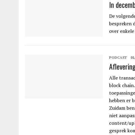
In decemb
De volgend
bespreken d
over enkele
PODCAST
01
Afleverin
Alle transa
block chain.
toepassinge
hebben er b
Zuidam bena
niet aanpas
content/up
gesprek kom