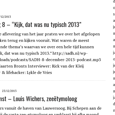
/12/2013
g 8 – “Kijk, dat was nu typisch 2013”
j
te aflevering van het jaar praten we over het afgelopen
a
ikken terug en kijken vooruit. Wat waren de meest
nde thema’s waarvan we over een hele tijd kunnen
j
jk, dat was nu typisch 2013.” http://sadh.nl/wp-
loads/podcasts/SADH-8-december-2013-podcast.mp3
j
aarten Bronts Interviewer: Rick van der Kleij
j
 & lifehacker: Lykle de Vries
a
23/12/2013
st – Louis Wichers, zeeëtymoloog
j
rs vanuit de haven van Lauwersoog. Bij Schepen aan de
hij de vaste zee-etymoloog en verklaart hij elke maand