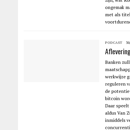
zijn, wat R
ongemak maa
met als tit
voortduren
PODCAST
30
Aflevering
Banken zull
maatschappi
werkwijze g
reguleren v
de potentie
bitcoin wo
Daar speelt 
aldus Van Z
inmiddels v
concurrenti