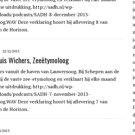
he uitdrukking. http://sadh.nl/wp-
j
loads/podcasts/SADH-8-december-2013-
j
g.WAV Deze verklaring hoort bij aflevering 8 van
a
n de Horizon.
j
22/12/2013
uis Wichers, Zeeëtymoloog
rs vanuit de haven van Lauwersoog. Bij Schepen aan de
j
hij de vaste zee-etymoloog en verklaart hij elke maand
he uitdrukking. http://sadh.nl/wp-
a
loads/podcasts/SADH-7-november-2013-
g.WAV Deze verklaring hoort bij aflevering 7 van
f
n de Horizon.
2/2013