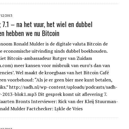
/12/2013
 7.1 – na het vuur, het wiel en dubbel
n hebben we nu Bitcoin
noom Ronald Mulder is de digitale valuta Bitcoin de
te economische uitvinding sinds dubbel boekhouden.
iet Bitcoin-ambassadeur Rutger van Zuidam
n.com) meer kansen voor misbruik van euro’s dan van
encies’. Wel maakt de kroegbaas van het Bitcoin Café
en voorbehoud: “Als je er geen bier mee kunt betalen,
iks.” http://sadh.nl/wp-content/uploads/podcasts/sadh-
2013-blok1.mp3 Dit gesprek komt uit aflevering 7.
aarten Bronts Interviewer: Rick van der Kleij Stuurman-
nald Mulder Factchecker: Lykle de Vries