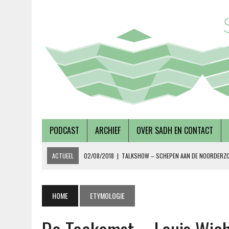
PODCAST
ARCHIEF
OVER SADH EN CONTACT
ACTUEEL
02/08/2018
|
TALKSHOW – SCHEPEN AAN DE NOORDERZ
27/07/2018
|
AFLEVERING 56 – OVER METABOLE ZIEKTEN, MET TERRY 
08/12/2018
|
AFLEVERING 59 – OVER VOLKSHUISVESTING, MET PIETE
HOME
ETYMOLOGIE
15/10/2018
|
ALEVERING 58 – OVER DUURZAAMHEID EN SOCIAAL ONDE
19/09/2018
|
AFLEVERING 57 – LUSTRUMEDITIE – OVER AUTONOMIE EN