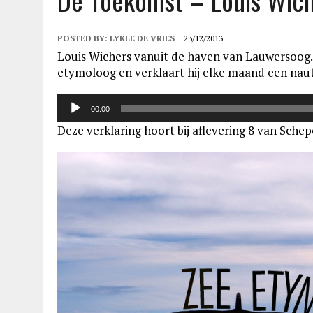
De Toekomst – Louis Wich
POSTED BY:
LYKLE DE VRIES
23/12/2013
Louis Wichers vanuit de haven van Lauwersoog. B
etymoloog en verklaart hij elke maand een naut
Audiospeler
00:00
Deze verklaring hoort bij aflevering 8 van Sche