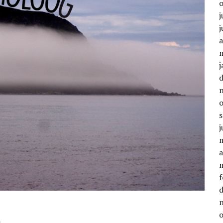
j
j
a
j
j
a
f