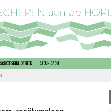
SCHEEPSBIBLIOTHEEK
STEUN SADH
ON
DERKS
R BREGMAN
RNEMERSCHAP, MET INEKE VAN ZANTEN EN RINSKE VAN NOORTWIJK
 SOLIDARITEIT