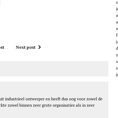
j
a
f
j
st
Next post
j
 uit industrieel ontwerper en heeft dus oog voor zowel de
werkte zowel binnen zeer grote organisaties als in zeer