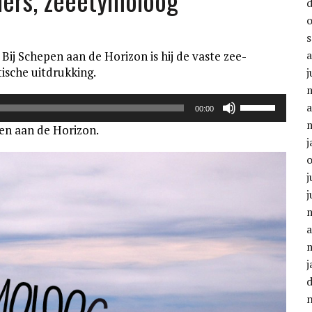
ers, zeeëtymoloog
ij Schepen aan de Horizon is hij de vaste zee-
ische uitdrukking.
j
Gebruik
a
00:00
Omhoog/Oml
pen aan de Horizon.
pijltoetsen
j
om
het
j
volume
j
te
verhogen
a
of
te
verlagen.
j