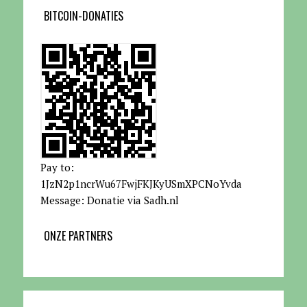
BITCOIN-DONATIES
Pay to:
1JzN2p1ncrWu67FwjFKJKyUSmXPCNoYvda
Message: Donatie via Sadh.nl
ONZE PARTNERS