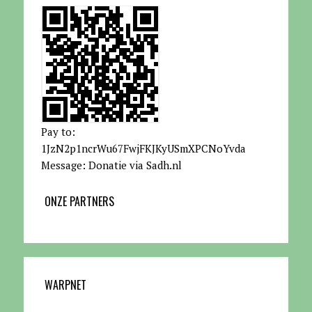
Pay to:
1JzN2p1ncrWu67FwjFKJKyUSmXPCNoYvda
Message: Donatie via Sadh.nl
ONZE PARTNERS
WARPNET