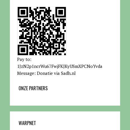
Pay to:
1JzN2p1ncrWu67FwjFKJKyUSmXPCNoYvda
Message: Donatie via Sadh.nl
ONZE PARTNERS
WARPNET