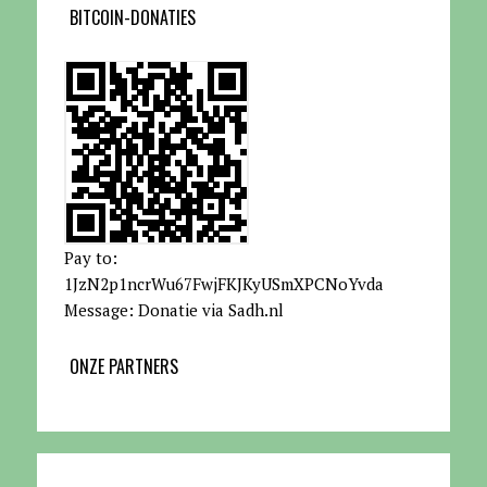
BITCOIN-DONATIES
Pay to:
1JzN2p1ncrWu67FwjFKJKyUSmXPCNoYvda
Message: Donatie via Sadh.nl
ONZE PARTNERS