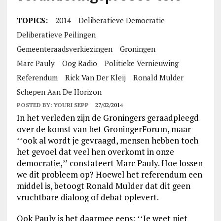
TOPICS:
2014
Deliberatieve Democratie
Deliberatieve Peilingen
Gemeenteraadsverkiezingen
Groningen
Marc Pauly
Oog Radio
Politieke Vernieuwing
Referendum
Rick Van Der Kleij
Ronald Mulder
Schepen Aan De Horizon
POSTED BY:
YOURI SEPP
27/02/2014
In het verleden zijn de Groningers geraadpleegd
over de komst van het GroningerForum, maar
ʻʻook al wordt je gevraagd, mensen hebben toch
het gevoel dat veel hen overkomt in onze
democratie,ʼʼ constateert Marc Pauly. Hoe lossen
we dit probleem op? Hoewel het referendum een
middel is, betoogt Ronald Mulder dat dit geen
vruchtbare dialoog of debat oplevert.
Ook Pauly is het daarmee eens: ʻʻJe weet niet