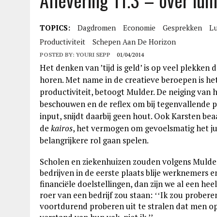
Aflevering 11.3 – over lum
TOPICS:
Dagdromen
Economie
Gesprekken
Lu
Productiviteit
Schepen Aan De Horizon
POSTED BY:
YOURI SEPP
01/04/2014
Het denken van ’tijd is geld’ is op veel plekken
horen. Met name in de creatieve beroepen is het
productiviteit, betoogt Mulder.
De neiging van 
beschouwen en de reflex om bij tegenvallende p
input, snijdt daarbij geen hout. Ook Karsten be
de
kairos
, het vermogen om gevoelsmatig het ju
belangrijkere rol gaan spelen.
Scholen en ziekenhuizen zouden volgens Mulde
bedrijven in de eerste plaats blije werknemers e
financiële doelstellingen, dan zijn we al een hee
roer van een bedrijf zou staan: ʻʻIk zou prober
voortdurend proberen uit te stralen dat men op 