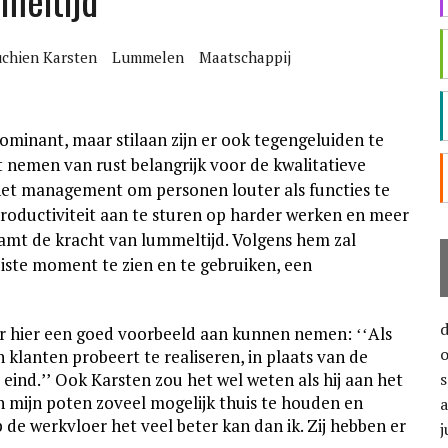
meltijd
chien Karsten
Lummelen
Maatschappij
 dominant, maar stilaan zijn er ook tegengeluiden te
 nemen van rust belangrijk voor de kwalitatieve
het management om personen louter als functies te
roductiviteit aan te sturen op harder werken en meer
aamt de kracht van lummeltijd. Volgens hem zal
iste moment te zien en te gebruiken, een
r hier een goed voorbeeld aan kunnen nemen: ʻʻAls
n klanten probeert te realiseren, in plaats van de
l eind.ʼʼ Ook Karsten zou het wel weten als hij aan het
en mijn poten zoveel mogelijk thuis te houden en
de werkvloer het veel beter kan dan ik. Zij hebben er
j