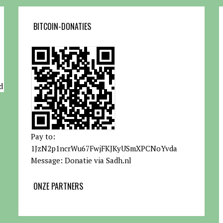
BITCOIN-DONATIES
d
Pay to:
1JzN2p1ncrWu67FwjFKJKyUSmXPCNoYvda
Message: Donatie via Sadh.nl
ONZE PARTNERS