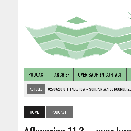
PODCAST
ARCHIEF
OVER SADH EN CONTACT
ACTUEEL
02/08/2018
|
TALKSHOW – SCHEPEN AAN DE NOORDERZ
27/07/2018
|
AFLEVERING 56 – OVER METABOLE ZIEKTEN, MET TERRY 
08/12/2018
|
AFLEVERING 59 – OVER VOLKSHUISVESTING, MET PIETE
HOME
PODCAST
15/10/2018
|
ALEVERING 58 – OVER DUURZAAMHEID EN SOCIAAL ONDE
19/09/2018
|
AFLEVERING 57 – LUSTRUMEDITIE – OVER AUTONOMIE EN