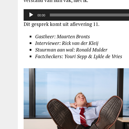
verstand van hun vak, niet ik.ʼʼ
Audiospeler
00:00
Dit gesprek komt uit aflevering 11.
Gastheer: Maarten Bronts
Interviewer: Rick van der Kleij
Stuurman aan wal: Ronald Mulder
Factcheckers: Youri Sepp & Lykle de Vries