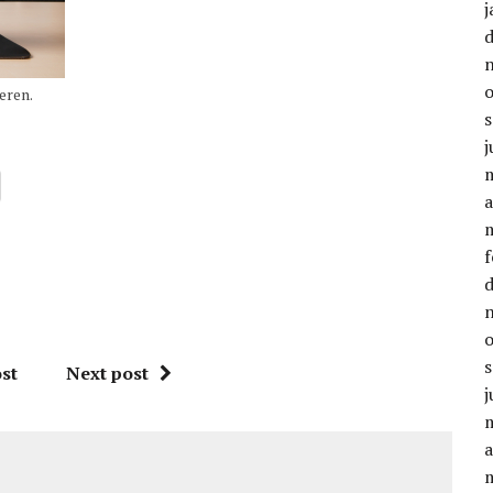
j
eren.
j
a
f
st
Next post
j
a