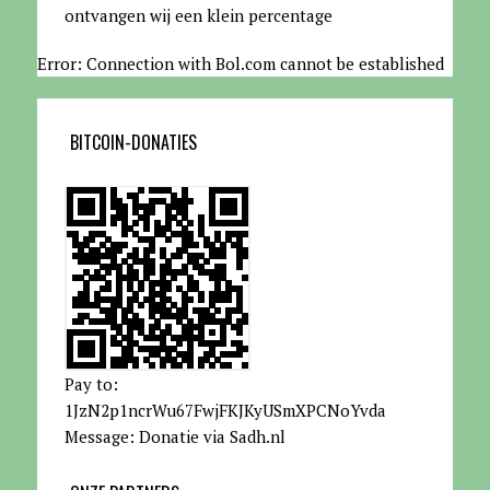
ontvangen wij een klein percentage
Error: Connection with Bol.com cannot be established
BITCOIN-DONATIES
Pay to:
1JzN2p1ncrWu67FwjFKJKyUSmXPCNoYvda
Message: Donatie via Sadh.nl