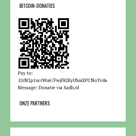
BITCOIN-DONATIES
Pay to:
1JzN2p1ncrWu67FwjFKJKyUSmXPCNoYvda
Message: Donatie via Sadh.nl
ONZE PARTNERS