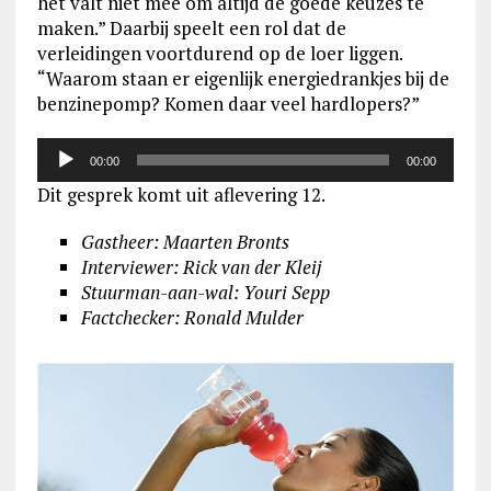
het valt niet mee om altijd de goede keuzes te
maken.” Daarbij speelt een rol dat de
verleidingen voortdurend op de loer liggen.
“Waarom staan er eigenlijk energiedrankjes bij de
benzinepomp? Komen daar veel hardlopers?”
Audiospeler
00:00
00:00
Dit gesprek komt uit aflevering 12.
Gastheer: Maarten Bronts
Interviewer: Rick van der Kleij
Stuurman-aan-wal
: Youri Sepp
Factchecker: Ronald Mulder