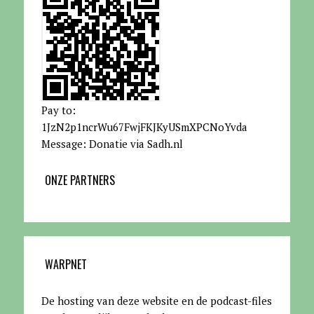
Pay to:
1JzN2p1ncrWu67FwjFKJKyUSmXPCNoYvda
Message: Donatie via Sadh.nl
ONZE PARTNERS
WARPNET
De hosting van deze website en de podcast-files