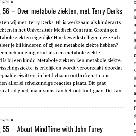
/07/2018
g 56 – Over metabole ziekten, met Terry Derks
j
j
ten wij met Terry Derks. Hij is werkzaam als kinderarts
a
ekten in het Universitair Medisch Centrum Groningen.
tabole ziekten eigenlijk? Hoe bewerkstelligen deze zich
j
leer je bij kinderen of zij een metabole ziekte hebben?
 een behandeling eruit als een metabole ziekte
d is bij een kind? Metabole ziekten Een metabole ziekte,
isselingsziekte, is erfelijk en wordt veroorzaakt doordat
paalde eiwitten, in het lichaam ontbreken. In ons
j
en allerlei scheikundige reacties plaats. Dit gaat
jna altijd goed, maar soms kan het ook fout gaan. Dit kan
a
f
/07/2018
g 55 – About MindTime with John Furey