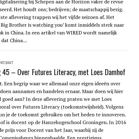
digitalisering bij Schepen aan de Horizon vaker de revue
seerd. Het houdt ons; bedrijven; de maatschappij bezig.
te aflevering trappen wij het vijfde seizoen af. Het
‘ Big Brother is watching you’ komt inmiddels sterk naar
ok in China. In een artikel van WIRED wordt namelijk
 dat China…
/07/2017
g 45 – Over Futures Literacy, met Loes Damhof
. Een begrip waar we allemaal onze eigen ideeën over
doen aannames en handelen ernaar. Maar doen wij hier
el goed aan? In deze aflevering praten we met Loes
oral over Futures Literacy (toekomstwijsheid). Volgens
kun je de toekomst gebruiken om het heden te innoveren.
f is docent op de Hanzehogeschool Groningen. In 2016
de prijs voor Docent van het Jaar, waarbij zij de
 Comeniusbeurs binnenhaalde. Een prestigieus