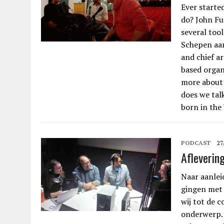
Ever starte
do? John Fu
several tool
Schepen aan
and chief a
based organ
more about
does we tal
born in the
PODCAST
27
Afleverin
Naar aanleid
gingen met 
wij tot de c
onderwerp. 