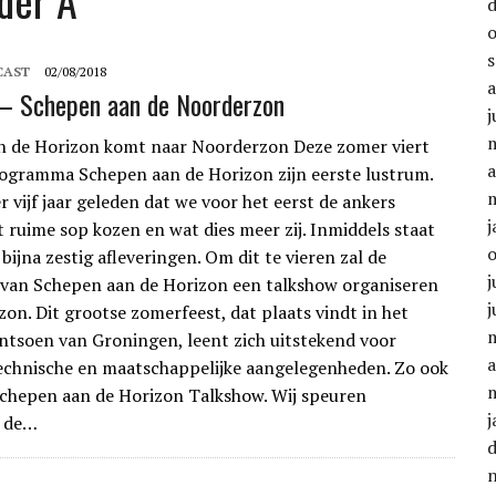
der A
CAST
02/08/2018
– Schepen aan de Noorderzon
j
n de Horizon komt naar Noorderzon Deze zomer viert
a
ogramma Schepen aan de Horizon zijn eerste lustrum.
r vijf jaar geleden dat we voor het eerst de ankers
j
t ruime sop kozen en wat dies meer zij. Inmiddels staat
 bijna zestig afleveringen. Om dit te vieren zal de
j
van Schepen aan de Horizon een talkshow organiseren
j
on. Dit grootse zomerfeest, dat plaats vindt in het
tsoen van Groningen, leent zich uitstekend voor
a
technische en maatschappelijke aangelegenheden. Zo ook
chepen aan de Horizon Talkshow. Wij speuren
j
s de…