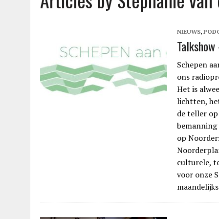
Articles by Stephanie van 
NIEUWS
,
POD
Talkshow 
Schepen aa
ons radiopr
Het is alwee
lichtten, he
de teller op
bemanning 
op Noorderz
Noorderplan
culturele, 
voor onze S
maandelijk