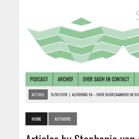
PODCAST
ARCHIEF
OVER SADH EN CONTACT
ACTUEEL
15/10/2018
|
ALEVERING 58 – OVER DUURZAAMHEID EN SO
19/09/2018
|
AFLEVERING 57 – LUSTRUMEDITIE – OVER AUTONOMIE EN
02/08/2018
|
TALKSHOW – SCHEPEN AAN DE NOORDERZON
HOME
AUTHORS
27/07/2018
|
AFLEVERING 56 – OVER METABOLE ZIEKTEN, MET TERRY 
08/12/2018
|
AFLEVERING 59 – OVER VOLKSHUISVESTING, MET PIETE