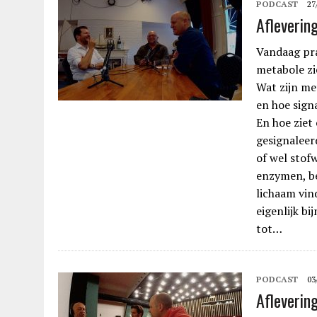
PODCAST
27
Afleverin
Vandaag pra
metabole zi
Wat zijn me
en hoe signa
En hoe ziet
gesignaleer
of wel stofw
enzymen, be
lichaam vind
eigenlijk bi
tot…
PODCAST
03
Afleverin