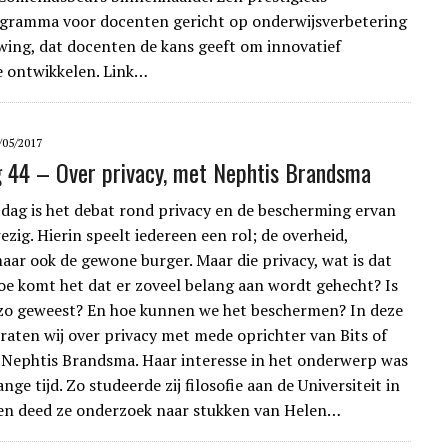
gramma voor docenten gericht op onderwijsverbetering
wing, dat docenten de kans geeft om innovatief
e ontwikkelen. Link…
/05/2017
g 44 – Over privacy, met Nephtis Brandsma
dag is het debat rond privacy en de bescherming ervan
zig. Hierin speelt iedereen een rol; de overheid,
maar ook de gewone burger. Maar die privacy, wat is dat
Hoe komt het dat er zoveel belang aan wordt gehecht? Is
al zo geweest? En hoe kunnen we het beschermen? In deze
praten wij over privacy met mede oprichter van Bits of
Nephtis Brandsma. Haar interesse in het onderwerp was
lange tijd. Zo studeerde zij filosofie aan de Universiteit in
en deed ze onderzoek naar stukken van Helen…