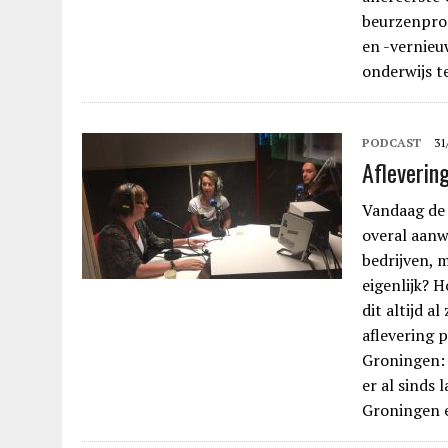
beurzenpro
en -vernieu
onderwijs t
PODCAST
31
Afleverin
Vandaag de 
overal aanwe
bedrijven, 
eigenlijk? 
dit altijd 
aflevering 
Groningen: 
er al sinds 
Groningen 