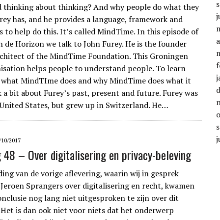
d thinking about thinking? And why people do what they
j
rey has, and he provides a language, framework and
s to help do this. It’s called MindTime. In this episode of
a
 de Horizon we talk to John Furey. He is the founder
rchitect of the MindTime Foundation. This Groningen
f
isation helps people to understand people. To learn
j
 what MindTIme does and why MindTime does what it
k a bit about Furey’s past, present and future. Furey was
 United States, but grew up in Switzerland. He…
j
/10/2017
g 48 – Over digitalisering en privacy-beleving
ing van de vorige aflevering, waarin wij in gesprek
Jeroen Sprangers over digitalisering en recht, kwamen
onclusie nog lang niet uitgesproken te zijn over dit
Het is dan ook niet voor niets dat het onderwerp