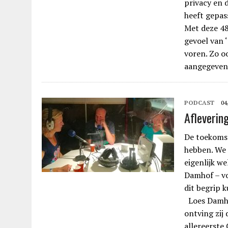
privacy en 
heeft gepas
Met deze 48s
gevoel van 
voren. Zo o
aangegeven
PODCAST
04
Afleverin
De toekomst
hebben. We 
eigenlijk w
Damhof – vo
dit begrip 
Loes Damho
ontving zij 
allereerste