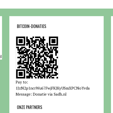
BITCOIN-DONATIES
d
Pay to:
1JzN2p1ncrWu67FwjFKJKyUSmXPCNoYvda
Message: Donatie via Sadh.nl
ONZE PARTNERS