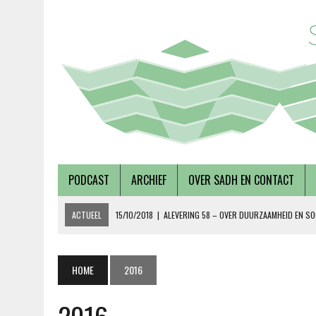
PODCAST
ARCHIEF
OVER SADH EN CONTACT
ACTUEEL
15/10/2018
|
ALEVERING 58 – OVER DUURZAAMHEID EN SO
19/09/2018
|
AFLEVERING 57 – LUSTRUMEDITIE – OVER AUTONOMIE EN
02/08/2018
|
TALKSHOW – SCHEPEN AAN DE NOORDERZON
HOME
2016
27/07/2018
|
AFLEVERING 56 – OVER METABOLE ZIEKTEN, MET TERRY 
08/12/2018
|
AFLEVERING 59 – OVER VOLKSHUISVESTING, MET PIETE