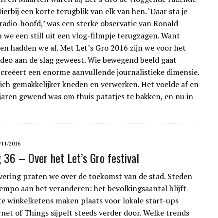
ierbij een korte terugblik van elk van hen. ‘Daar sta je
 radio-hoofd,’ was een sterke observatie van Ronald
 we een still uit een vlog-filmpje terugzagen. Want
en hadden we al. Met Let’s Gro 2016 zijn we voor het
ideo aan de slag geweest. Wie bewegend beeld gaat
 creëert een enorme aanvullende journalistieke dimensie.
zich gemakkelijker kneden en verwerken. Het voelde af en
l jaren gewend was om thuis patatjes te bakken, en nu in
/11/2016
g 36 – Over het Let’s Gro festival
evering praten we over de toekomst van de stad. Steden
 tempo aan het veranderen: het bevolkingsaantal blijft
ote winkelketens maken plaats voor lokale start-ups
rnet of Things sijpelt steeds verder door. Welke trends