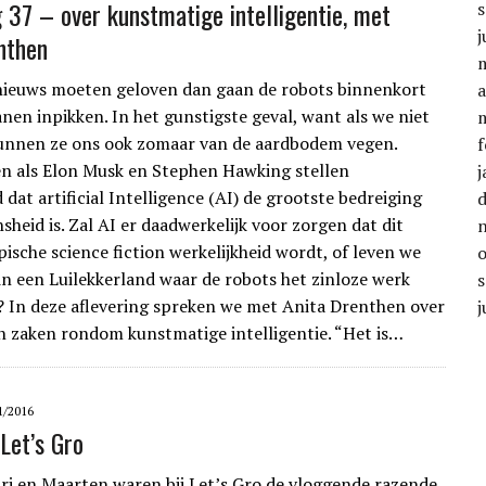
g 37 – over kunstmatige intelligentie, met
j
nthen
nieuws moeten geloven dan gaan de robots binnenkort
a
nen inpikken. In het gunstigste geval, want als we niet
unnen ze ons ook zomaar van de aardbodem vegen.
f
n als Elon Musk en Stephen Hawking stellen
j
 dat artificial Intelligence (AI) de grootste bedreiging
heid is. Zal AI er daadwerkelijk voor zorgen dat dit
pische science fiction werkelijkheid wordt, of leven we
 in een Luilekkerland waar de robots het zinloze werk
In deze aflevering spreken we met Anita Drenthen over
j
n zaken rondom kunstmatige intelligentie. “Het is…
1/2016
Let’s Gro
ri en Maarten waren bij Let’s Gro de vloggende razende