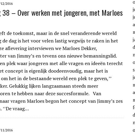
/12/2016
j
g 38 – Over werken met jongeren, met Marloes
j
a
eft de toekomst, maar in de snel veranderende wereld
j
de dag is het voor velen lastig wegwijs te raken in het
eze aflevering interviewen we Marloes Dekker,
er van Jimmy’s en tevens ons nieuwe bemanningslid.
een plek waar jongeren met alle vragen en ideeën terecht
et concept is eigenlijk doodeenvoudig, maar het is
j
 om het in de bestaande wereld een plek te geven,ʼʼ
ker. Gelukkig lijken langzaamaan steeds meer
a
oren te hebben naar deze succesformule. Van
naar vragen Marloes begon het concept van Jimmy’s zes
f
n. ʻʻDe vraag…
/11/2016