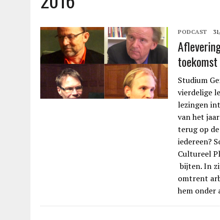
2016
PODCAST
31
Afleverin
toekomst
Studium Gen
vierdelige 
lezingen int
van het jaar
terug op de
iedereen? S
Cultureel P
bijten. In z
omtrent arb
hem onder 