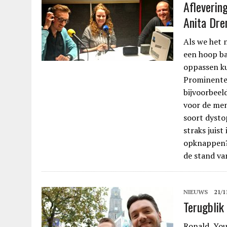
Afleverin
Anita Dre
Als we het 
een hoop ba
oppassen k
Prominente
bijvoorbeeld
voor de mens
soort dysto
straks juist
opknappen? 
de stand va
NIEUWS
21/1
Terugblik 
Ronald, You