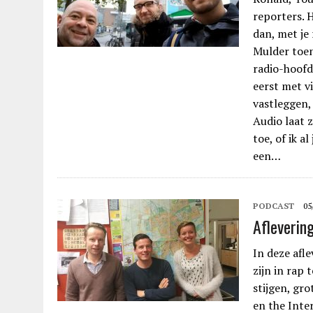
reporters. H
dan, met je
Mulder toen
radio-hoofd
eerst met v
vastleggen,
Audio laat 
toe, of ik a
een…
PODCAST
05
Afleverin
In deze afl
zijn in rap
stijgen, gr
en the Inte