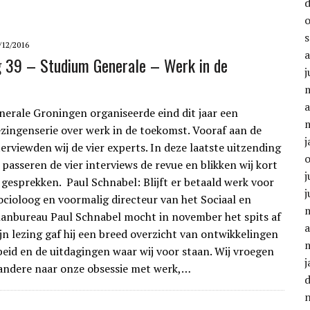
/12/2016
g 39 – Studium Generale – Werk in de
j
a
erale Groningen organiseerde eind dit jaar een
lezingenserie over werk in de toekomst. Vooraf aan de
j
erviewden wij de vier experts. In deze laatste uitzending
 passeren de vier interviews de revue en blikken wij kort
j
 gesprekken. Paul Schnabel: Blijft er betaald werk voor
j
ocioloog en voormalig directeur van het Sociaal en
lanbureau Paul Schnabel mocht in november het spits af
a
ijn lezing gaf hij een breed overzicht van ontwikkelingen
eid en de uitdagingen waar wij voor staan. Wij vroegen
j
andere naar onze obsessie met werk,…