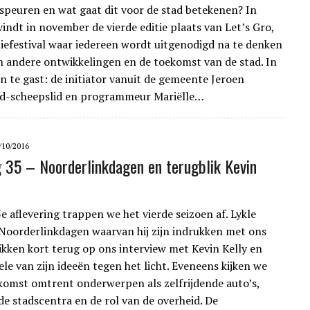
bespeuren en wat gaat dit voor de stad betekenen? In
indt in november de vierde editie plaats van Let’s Gro,
tiefestival waar iedereen wordt uitgenodigd na te denken
n andere ontwikkelingen en de toekomst van de stad. In
jn te gast: de initiator vanuit de gemeente Jeroen
ud-scheepslid en programmeur Mariëlle…
/10/2016
g 35 – Noorderlinkdagen en terugblik Kevin
e aflevering trappen we het vierde seizoen af. Lykle
Noorderlinkdagen waarvan hij zijn indrukken met ons
likken kort terug op ons interview met Kevin Kelly en
le van zijn ideeën tegen het licht. Eveneens kijken we
komst omtrent onderwerpen als zelfrijdende auto’s,
e stadscentra en de rol van de overheid. De