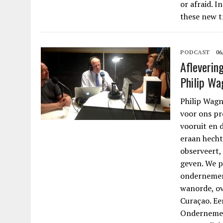
or afraid. I
these new t
PODCAST
06
Afleverin
Philip Wa
Philip Wagn
voor ons pr
vooruit en d
eraan hecht
observeert,
geven. We p
ondernemer
wanorde, ov
Curaçao. Ee
Ondernemen,