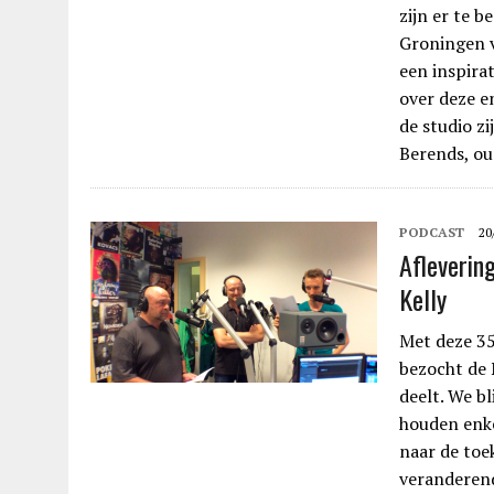
zijn er te 
Groningen v
een inspira
over deze e
de studio zi
Berends, o
PODCAST
20
Afleverin
Kelly
Met deze 35
bezocht de 
deelt. We b
houden enke
naar de toe
veranderend