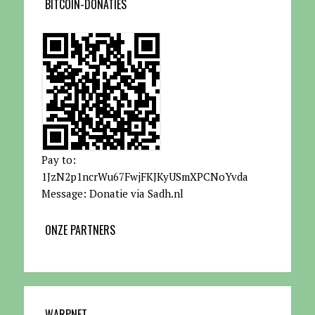
BITCOIN-DONATIES
Pay to:
1JzN2p1ncrWu67FwjFKJKyUSmXPCNoYvda
Message: Donatie via Sadh.nl
ONZE PARTNERS
WARPNET