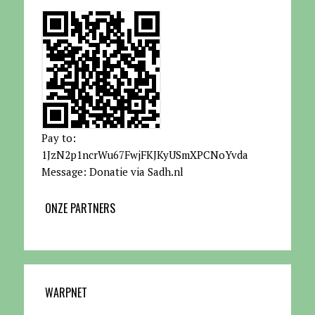
Pay to:
1JzN2p1ncrWu67FwjFKJKyUSmXPCNoYvda
Message: Donatie via Sadh.nl
ONZE PARTNERS
WARPNET