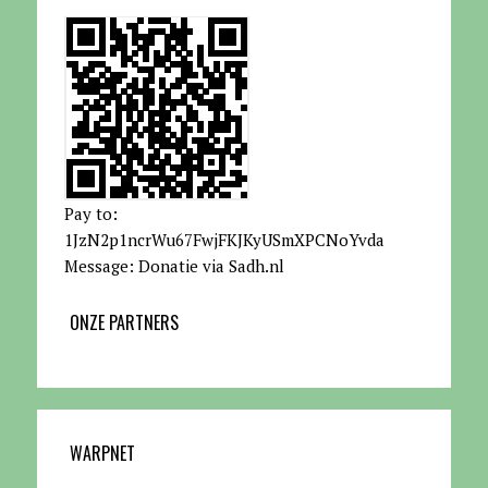
Pay to:
1JzN2p1ncrWu67FwjFKJKyUSmXPCNoYvda
Message: Donatie via Sadh.nl
ONZE PARTNERS
WARPNET