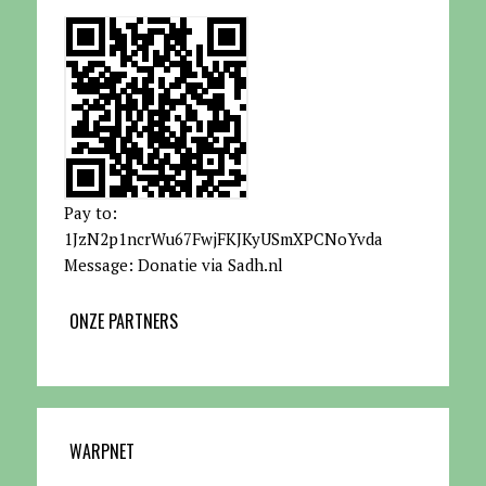
Pay to:
1JzN2p1ncrWu67FwjFKJKyUSmXPCNoYvda
Message: Donatie via Sadh.nl
ONZE PARTNERS
WARPNET