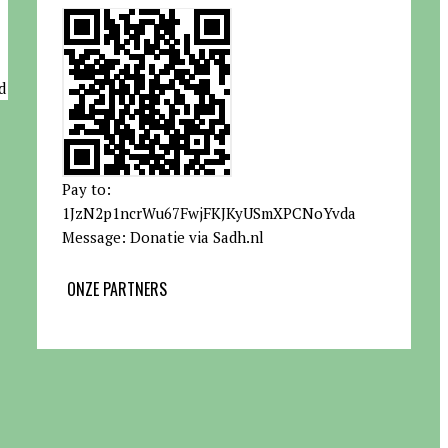
d
Pay to:
1JzN2p1ncrWu67FwjFKJKyUSmXPCNoYvda
Message: Donatie via Sadh.nl
ONZE PARTNERS