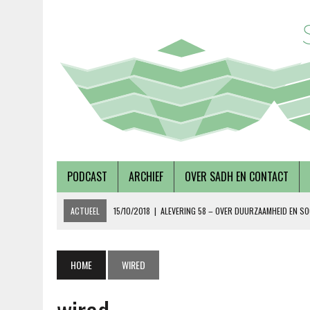
PODCAST
ARCHIEF
OVER SADH EN CONTACT
ACTUEEL
15/10/2018
|
ALEVERING 58 – OVER DUURZAAMHEID EN SO
19/09/2018
|
AFLEVERING 57 – LUSTRUMEDITIE – OVER AUTONOMIE EN
02/08/2018
|
TALKSHOW – SCHEPEN AAN DE NOORDERZON
HOME
WIRED
27/07/2018
|
AFLEVERING 56 – OVER METABOLE ZIEKTEN, MET TERRY 
08/12/2018
|
AFLEVERING 59 – OVER VOLKSHUISVESTING, MET PIETE