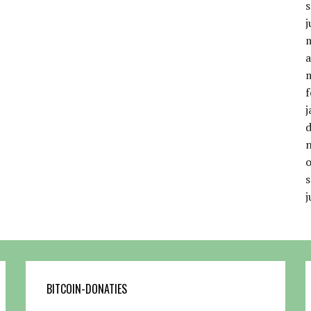
j
a
f
j
j
BITCOIN-DONATIES