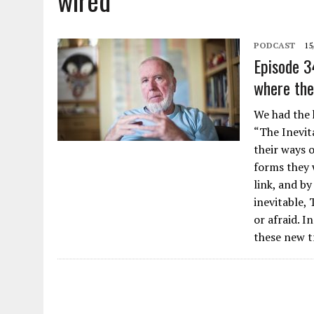
wired
PODCAST
15
Episode 3
where the
We had the 
“The Inevita
their ways o
forms they 
link, and b
inevitable,
or afraid. I
these new t