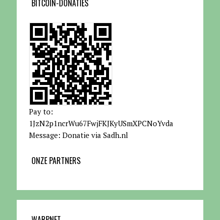
BITCOIN-DONATIES
Pay to:
1JzN2p1ncrWu67FwjFKJKyUSmXPCNoYvda
Message: Donatie via Sadh.nl
ONZE PARTNERS
WARPNET