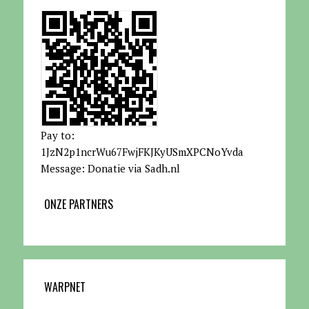
Pay to:
1JzN2p1ncrWu67FwjFKJKyUSmXPCNoYvda
Message: Donatie via Sadh.nl
ONZE PARTNERS
WARPNET