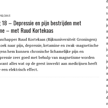
/02/2015
g 18 – Depressie en pijn bestrijden met
j
me – met Ruud Kortekaas
a
chapper Ruud Kortekaas (Rijksuniversiteit Groningen)
oek naar pijn, depressie, ketamine en zwak-magnetische
j
gens hem kunnen chronische lichamelijke pijn en
epressie zeer goed met behulp van magnetisme worden
j
want alles wat op de geest inwerkt aan medicijnen heeft
j
e een elektrisch effect.
a
j