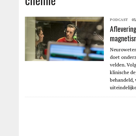
chemie
PODCAST
03
Afleverin
magnetis
Neurowetens
doet onderz
velden. Vol
klinische d
behandeld, 
uiteindelijk