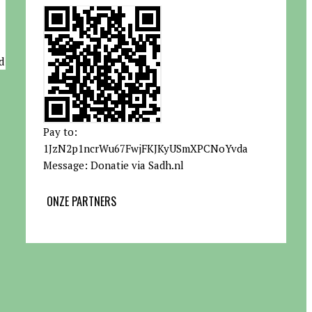
d
Pay to:
1JzN2p1ncrWu67FwjFKJKyUSmXPCNoYvda
Message: Donatie via Sadh.nl
ONZE PARTNERS