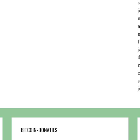
j
a
f
j
j
BITCOIN-DONATIES