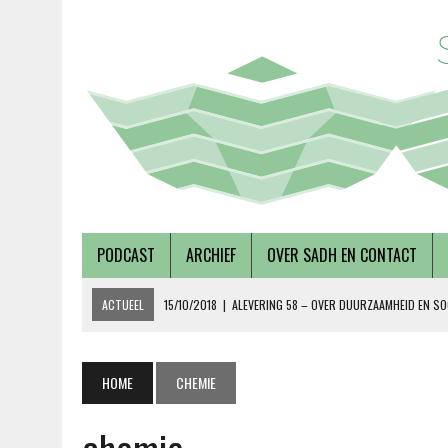
PODCAST
ARCHIEF
OVER SADH EN CONTACT
ACTUEEL
15/10/2018
|
ALEVERING 58 – OVER DUURZAAMHEID EN SO
19/09/2018
|
AFLEVERING 57 – LUSTRUMEDITIE – OVER AUTONOMIE EN
02/08/2018
|
TALKSHOW – SCHEPEN AAN DE NOORDERZON
HOME
CHEMIE
27/07/2018
|
AFLEVERING 56 – OVER METABOLE ZIEKTEN, MET TERRY 
08/12/2018
|
AFLEVERING 59 – OVER VOLKSHUISVESTING, MET PIETE