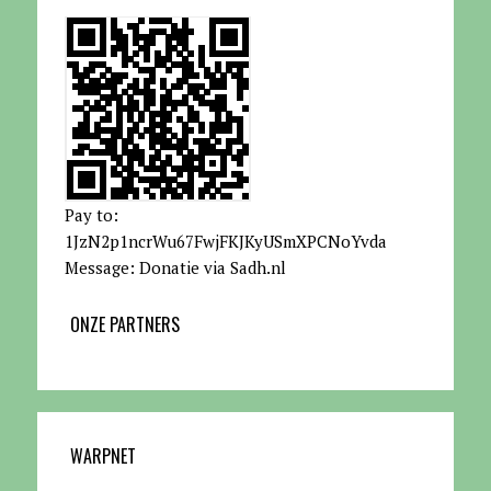
Pay to:
1JzN2p1ncrWu67FwjFKJKyUSmXPCNoYvda
Message: Donatie via Sadh.nl
ONZE PARTNERS
WARPNET