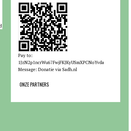
d
Pay to:
1JzN2p1ncrWu67FwjFKJKyUSmXPCNoYvda
Message: Donatie via Sadh.nl
ONZE PARTNERS