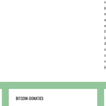
j
a
f
j
j
BITCOIN-DONATIES