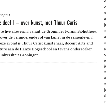
/10/2015
 deel 1 – over kunst, met Thuur Caris
j
ste live aflevering vanuit de Groninger Forum Bibliotheek
a
over de veranderende rol van kunst in de samenleving.
eze avond is Thuur Caris: kunstenaar, docent Arts and
j
ture aan de Hanze Hogeschool en tevens onderzoeker
suniversiteit Groningen.
j
j
a
j