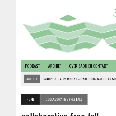
PODCAST
ARCHIEF
OVER SADH EN CONTACT
ACTUEEL
15/10/2018
|
ALEVERING 58 – OVER DUURZAAMHEID EN SO
19/09/2018
|
AFLEVERING 57 – LUSTRUMEDITIE – OVER AUTONOMIE EN
02/08/2018
|
TALKSHOW – SCHEPEN AAN DE NOORDERZON
HOME
COLLABORATIVE FREE FALL
27/07/2018
|
AFLEVERING 56 – OVER METABOLE ZIEKTEN, MET TERRY 
08/12/2018
|
AFLEVERING 59 – OVER VOLKSHUISVESTING, MET PIETE