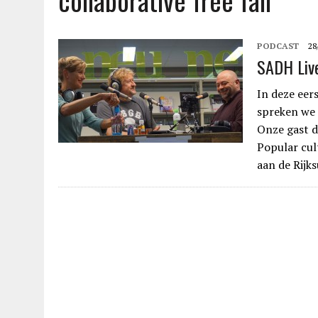
collaborative free fall
PODCAST
28
SADH Live
In deze eer
spreken we 
Onze gast d
Popular cul
aan de Rijk