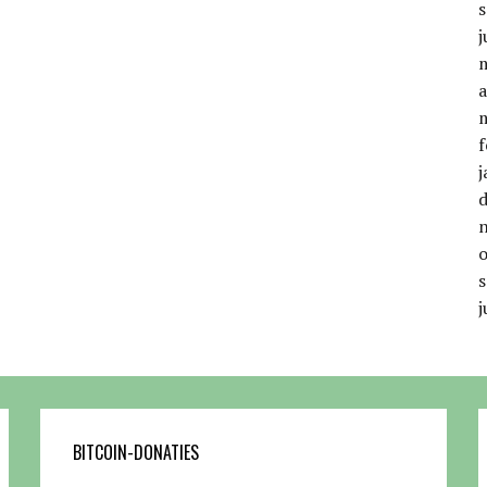
j
a
f
j
j
BITCOIN-DONATIES