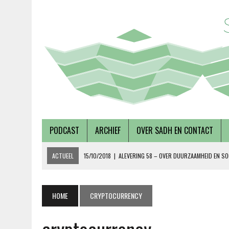
PODCAST
ARCHIEF
OVER SADH EN CONTACT
ACTUEEL
15/10/2018
|
ALEVERING 58 – OVER DUURZAAMHEID EN SO
19/09/2018
|
AFLEVERING 57 – LUSTRUMEDITIE – OVER AUTONOMIE EN
02/08/2018
|
TALKSHOW – SCHEPEN AAN DE NOORDERZON
HOME
CRYPTOCURRENCY
27/07/2018
|
AFLEVERING 56 – OVER METABOLE ZIEKTEN, MET TERRY 
08/12/2018
|
AFLEVERING 59 – OVER VOLKSHUISVESTING, MET PIETE