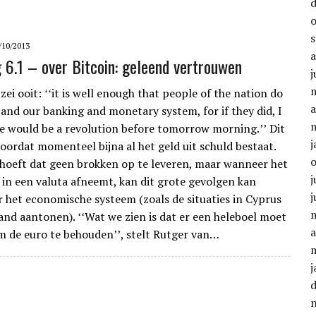
/10/2013
g 6.1 – over Bitcoin: geleend vertrouwen
j
ei ooit: ʻʻit is well enough that people of the nation do
a
and our banking and monetary system, for if they did, I
re would be a revolution before tomorrow morning.ʼʼ Dit
j
ordat momenteel bijna al het geld uit schuld bestaat.
 hoeft dat geen brokken op te leveren, maar wanneer het
j
in een valuta afneemt, kan dit grote gevolgen kan
j
 het economische systeem (zoals de situaties in Cyprus
and aantonen). ʻʻWat we zien is dat er een heleboel moet
a
 de euro te behoudenʼʼ, stelt Rutger van…
j