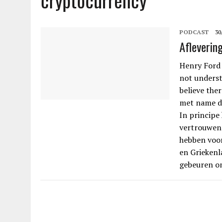
cryptocurrency
PODCAST
30
Afleverin
Henry Ford z
not underst
believe the
met name do
In principe
vertrouwen 
hebben voor
en Griekenl
gebeuren om