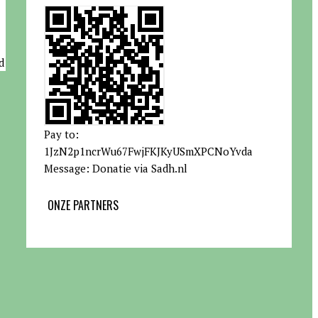
d
Pay to:
1JzN2p1ncrWu67FwjFKJKyUSmXPCNoYvda
Message: Donatie via Sadh.nl
ONZE PARTNERS