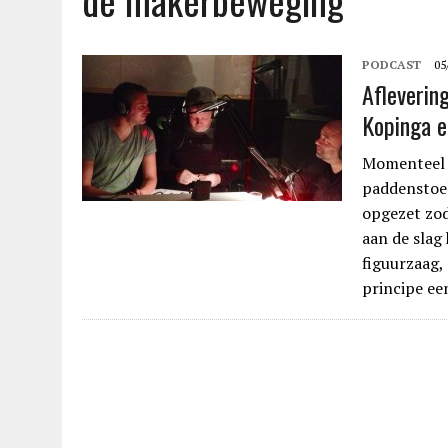
de makerbeweging
PODCAST
05
Afleverin
Kopinga e
Momenteel s
paddenstoel
opgezet zod
aan de slag 
figuurzaag, 
principe ee