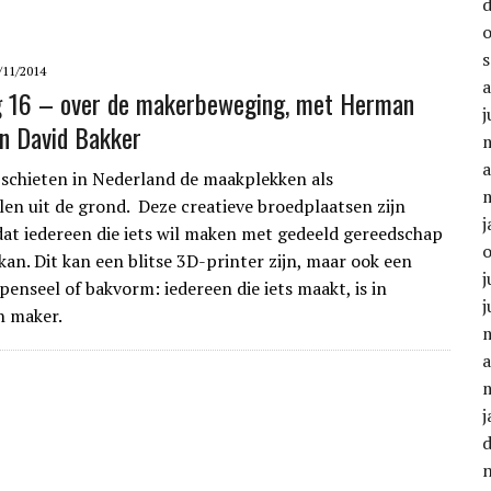
/11/2014
g 16 – over de makerbeweging, met Herman
j
n David Bakker
a
chieten in Nederland de maakplekken als
en uit de grond. Deze creatieve broedplaatsen zijn
j
at iedereen die iets wil maken met gedeeld gereedschap
kan. Dit kan een blitse 3D-printer zijn, maar ook een
j
penseel of bakvorm: iedereen die iets maakt, is in
j
n maker.
a
j