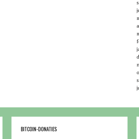
j
a
f
j
j
BITCOIN-DONATIES