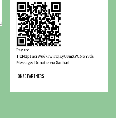
d
Pay to:
1JzN2p1ncrWu67FwjFKJKyUSmXPCNoYvda
Message: Donatie via Sadh.nl
ONZE PARTNERS