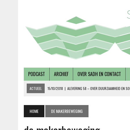
PODCAST
ARCHIEF
OVER SADH EN CONTACT
ACTUEEL
15/10/2018
|
ALEVERING 58 – OVER DUURZAAMHEID EN SO
19/09/2018
|
AFLEVERING 57 – LUSTRUMEDITIE – OVER AUTONOMIE EN
02/08/2018
|
TALKSHOW – SCHEPEN AAN DE NOORDERZON
HOME
DE MAKERBEWEGING
27/07/2018
|
AFLEVERING 56 – OVER METABOLE ZIEKTEN, MET TERRY 
08/12/2018
|
AFLEVERING 59 – OVER VOLKSHUISVESTING, MET PIETE