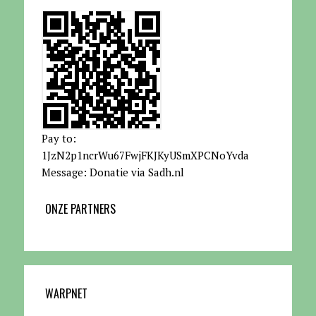
Pay to:
1JzN2p1ncrWu67FwjFKJKyUSmXPCNoYvda
Message: Donatie via Sadh.nl
ONZE PARTNERS
WARPNET