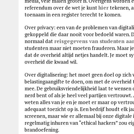
media, vele malen groter is. Overigens worden
referendum over de wet je kunt
hier
tekenen, a
toenaam in een register terecht te komen.
Over privacy: een van de problemen van digitali
gekoppeld die daar nooit voor bedoeld waren. 
normaal dat
reisgegevens van studenten a
studenten maar niet moeten frauderen. Maar j
dat de overheid altijd netjes handelt. Je moet
overheid die kwaad wil.
Over digitalisering: het moet geen doel op zich
belastingaangifte te doen, om met de overhei
mee. De gebruiksvriendelijkheid laat te wensen ov
nerd bent of als je heel veel partijen vertrouwt
weten alles van je en je moet er maar op vertr
adequaat toezicht op is. Een bedrijf houdt elk 
screenen, maar wie er allemaal bij onze digitale
regelmatig inhuren van “ethical hackers” zou ei
brandoefening.