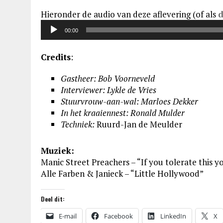
Hieronder de audio van deze aflevering (of als
Audiospeler
00:00
Credits
:
Gastheer: Bob Voorneveld
Interviewer: Lykle de Vries
Stuurvrouw-aan-wal: Marloes Dekker
In het kraaiennest: Ronald Mulder
Techniek:
Ruurd-Jan de Meulder
Muziek:
Manic Street Preachers – “If you tolerate this yo
Alle Farben & Janieck – “Little Hollywood”
Deel dit:
E-mail
Facebook
LinkedIn
X