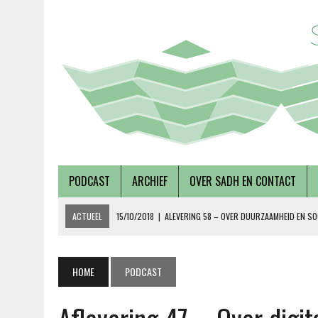
PODCAST
ARCHIEF
OVER SADH EN CONTACT
ACTUEEL
15/10/2018
|
ALEVERING 58 – OVER DUURZAAMHEID EN SO
19/09/2018
|
AFLEVERING 57 – LUSTRUMEDITIE – OVER AUTONOMIE EN
02/08/2018
|
TALKSHOW – SCHEPEN AAN DE NOORDERZON
HOME
PODCAST
27/07/2018
|
AFLEVERING 56 – OVER METABOLE ZIEKTEN, MET TERRY 
08/12/2018
|
AFLEVERING 59 – OVER VOLKSHUISVESTING, MET PIETE