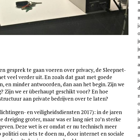
a
j
j
j
a
een gesprek te gaan voeren over privacy, de Sleepnet-
het veel verder uit. En zoals dat gaat met goede
j
, en minder antwoorden, dan aan het begin. Zijn we
ng? Zijn we er überhaupt geschikt voor? En hoe
astructuur aan private bedrijven over te laten?
j
lichtingen- en veiligheidsdiensten 2017): in de jaren
e dreiging groter, maar was er lang niet zo’n sterke
j
geven. Deze wet is er omdat er nu technisch meer
a
politici om iets te doen nu, door internet en sociale