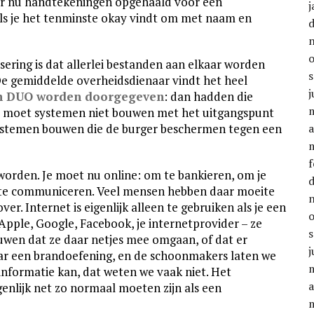
 er nu handtekeningen opgehaald voor een
j
ls je het tenminste okay vindt om met naam en
sering is dat allerlei bestanden aan elkaar worden
De gemiddelde overheidsdienaar vindt het heel
j
an DUO worden doorgegeven
: dan hadden die
e moet systemen niet bouwen met het uitgangspunt
 systemen bouwen die de burger beschermen tegen een
a
f
 worden. Je moet nu online: om te bankieren, om je
d te communiceren. Veel mensen hebben daar moeite
er. Internet is eigenlijk alleen te gebruiken als je een
. Apple, Google, Facebook, je internetprovider – ze
ouwen dat ze daar netjes mee omgaan, of dat er
j
jaar een brandoefening, en de schoonmakers laten we
 informatie kan, dat weten we vaak niet. Het
a
genlijk net zo normaal moeten zijn als een