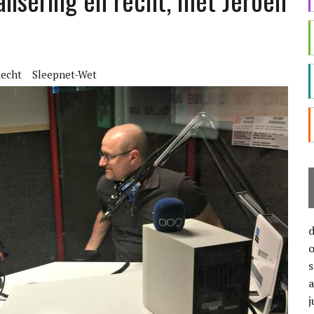
alisering en recht, met Jeroen
echt
Sleepnet-Wet
j