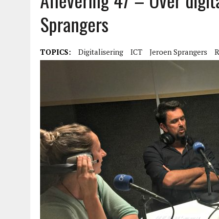
Aflevering 47 – Over digit
Sprangers
TOPICS:
Digitalisering
ICT
Jeroen Sprangers
R