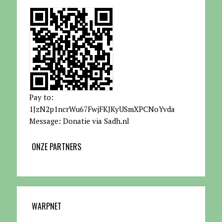
Pay to:
1JzN2p1ncrWu67FwjFKJKyUSmXPCNoYvda
Message: Donatie via Sadh.nl
ONZE PARTNERS
WARPNET