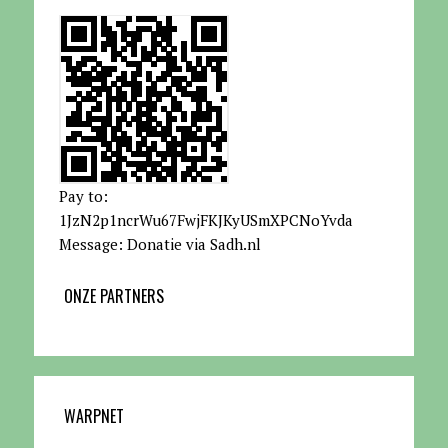
Pay to:
1JzN2p1ncrWu67FwjFKJKyUSmXPCNoYvda
Message: Donatie via Sadh.nl
ONZE PARTNERS
WARPNET