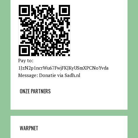
Pay to:
1JzN2p1ncrWu67FwjFKJKyUSmXPCNoYvda
Message: Donatie via Sadh.nl
ONZE PARTNERS
WARPNET