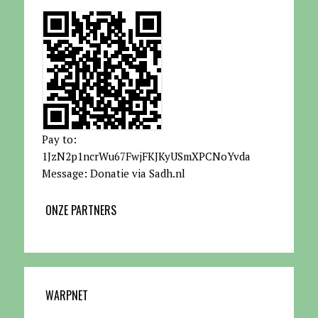
Pay to:
1JzN2p1ncrWu67FwjFKJKyUSmXPCNoYvda
Message: Donatie via Sadh.nl
ONZE PARTNERS
WARPNET