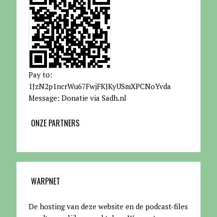
Pay to:
1JzN2p1ncrWu67FwjFKJKyUSmXPCNoYvda
Message: Donatie via Sadh.nl
ONZE PARTNERS
WARPNET
De hosting van deze website en de podcast-files