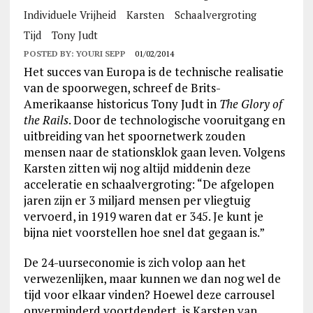
Individuele Vrijheid
Karsten
Schaalvergroting
Tijd
Tony Judt
POSTED BY:
YOURI SEPP
01/02/2014
Het succes van Europa is de technische realisatie
van de spoorwegen, schreef de Brits-
Amerikaanse historicus Tony Judt in
The Glory of
the Rails
. Door de technologische vooruitgang en
uitbreiding van het spoornetwerk zouden
mensen naar de stationsklok gaan leven. Volgens
Karsten zitten wij nog altijd middenin deze
acceleratie en schaalvergroting: “De afgelopen
jaren zijn er 3 miljard mensen per vliegtuig
vervoerd, in 1919 waren dat er 345. Je kunt je
bijna niet voorstellen hoe snel dat gegaan is.”
De 24-uurseconomie is zich volop aan het
verwezenlijken, maar kunnen we dan nog wel de
tijd voor elkaar vinden? Hoewel deze carrousel
onverminderd voortdendert, is Karsten van