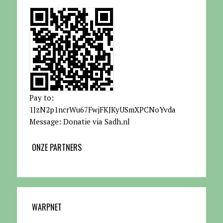
Pay to:
1JzN2p1ncrWu67FwjFKJKyUSmXPCNoYvda
Message: Donatie via Sadh.nl
ONZE PARTNERS
WARPNET