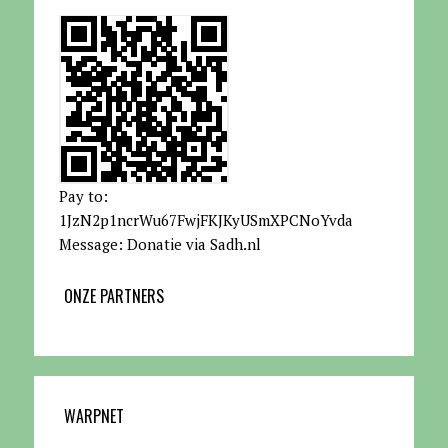
Pay to:
1JzN2p1ncrWu67FwjFKJKyUSmXPCNoYvda
Message: Donatie via Sadh.nl
ONZE PARTNERS
WARPNET