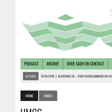
PODCAST
ARCHIEF
OVER SADH EN CONTACT
ACTUEEL
15/10/2018
|
ALEVERING 58 – OVER DUURZAAMHEID EN SO
19/09/2018
|
AFLEVERING 57 – LUSTRUMEDITIE – OVER AUTONOMIE EN
02/08/2018
|
TALKSHOW – SCHEPEN AAN DE NOORDERZON
HOME
UMCG
27/07/2018
|
AFLEVERING 56 – OVER METABOLE ZIEKTEN, MET TERRY 
08/12/2018
|
AFLEVERING 59 – OVER VOLKSHUISVESTING, MET PIETE