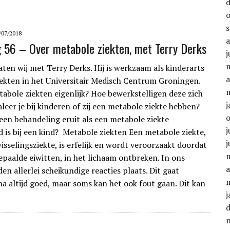
/07/2018
g 56 – Over metabole ziekten, met Terry Derks
j
ten wij met Terry Derks. Hij is werkzaam als kinderarts
a
ekten in het Universitair Medisch Centrum Groningen.
tabole ziekten eigenlijk? Hoe bewerkstelligen deze zich
j
leer je bij kinderen of zij een metabole ziekte hebben?
 een behandeling eruit als een metabole ziekte
j
d is bij een kind? Metabole ziekten Een metabole ziekte,
j
isselingsziekte, is erfelijk en wordt veroorzaakt doordat
paalde eiwitten, in het lichaam ontbreken. In ons
a
en allerlei scheikundige reacties plaats. Dit gaat
jna altijd goed, maar soms kan het ook fout gaan. Dit kan
j