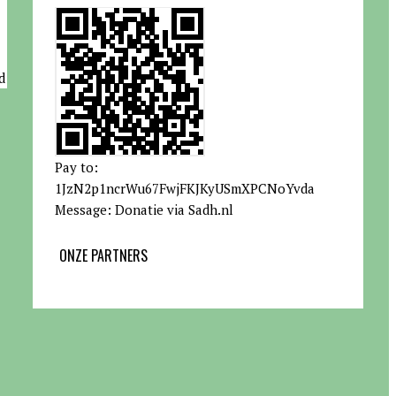
d
Pay to:
1JzN2p1ncrWu67FwjFKJKyUSmXPCNoYvda
Message: Donatie via Sadh.nl
ONZE PARTNERS