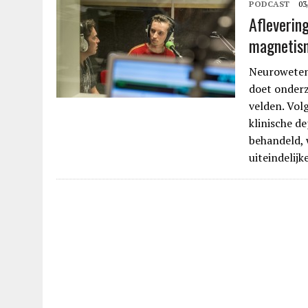
PODCAST
03
Afleverin
magnetis
Neurowetens
doet onderz
velden. Vol
klinische d
behandeld, 
uiteindelijk