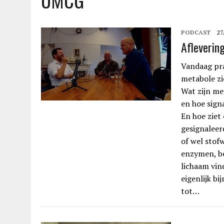
UMCG
PODCAST
27
Afleverin
Vandaag pra
metabole zi
Wat zijn me
en hoe signa
En hoe ziet
gesignaleer
of wel stofw
enzymen, be
lichaam vind
eigenlijk bi
tot…