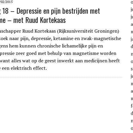
/02/2015
g 18 – Depressie en pijn bestrijden met
j
j
me – met Ruud Kortekaas
a
chapper Ruud Kortekaas (Rijksuniversiteit Groningen)
oek naar pijn, depressie, ketamine en zwak-magnetische
j
gens hem kunnen chronische lichamelijke pijn en
epressie zeer goed met behulp van magnetisme worden
want alles wat op de geest inwerkt aan medicijnen heeft
e een elektrisch effect.
j
a
f