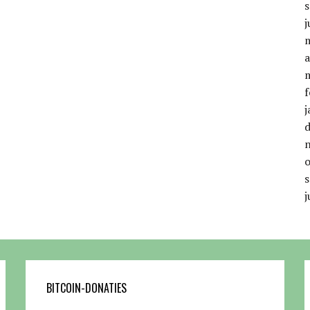
j
a
f
j
j
BITCOIN-DONATIES