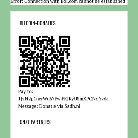
Error: Connection with Bol.com cannot be established
BITCOIN-DONATIES
Pay to:
1JzN2p1ncrWu67FwjFKJKyUSmXPCNoYvda
Message: Donatie via Sadh.nl
ONZE PARTNERS