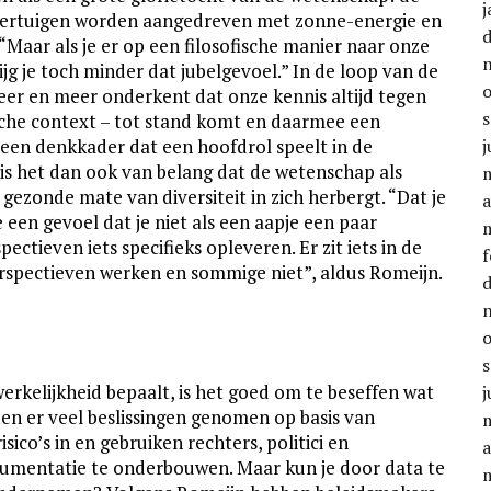
j
oertuigen worden aangedreven met zonne-energie en
. “Maar als je er op een filosofische manier naar onze
ijg je toch minder dat jubelgevoel.” In de loop van de
er en meer onderkent dat onze kennis altijd tegen
sche context – tot stand komt en daarmee een
s een denkkader dat een hoofdrol speelt in de
j
 is het dan ook van belang dat de wetenschap als
gezonde mate van diversiteit in zich herbergt. “Dat je
a
 een gevoel dat je niet als een aapje een paar
pectieven iets specifieks opleveren. Er zit iets in de
f
rspectieven werken en sommige niet”, aldus Romeijn.
rkelijkheid bepaalt, is het goed om te beseffen wat
j
rden er veel beslissingen genomen op basis van
sico’s in en gebruiken rechters, politici en
a
rgumentatie te onderbouwen. Maar kun je door data te