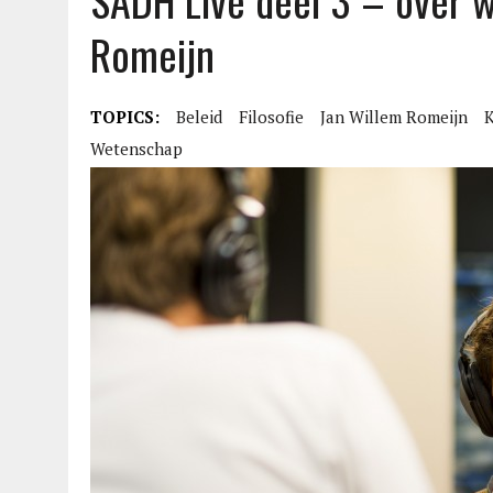
SADH Live deel 3 – over 
Romeijn
TOPICS:
Beleid
Filosofie
Jan Willem Romeijn
K
Wetenschap