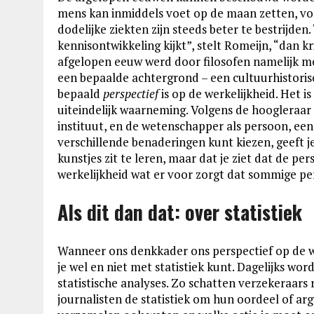
mens kan inmiddels voet op de maan zetten, v
dodelijke ziekten zijn steeds beter te bestrijden
kennisontwikkeling kijkt”, stelt Romeijn, “dan kr
afgelopen eeuw werd door filosofen namelijk me
een bepaalde achtergrond – een cultuurhistori
bepaald
perspectief
is op de werkelijkheid. Het i
uiteindelijk waarneming. Volgens de hoogleraar
instituut, en de wetenschapper als persoon, een 
verschillende benaderingen kunt kiezen, geeft je
kunstjes zit te leren, maar dat je ziet dat de pers
werkelijkheid wat er voor zorgt dat sommige pe
Als dit dan dat: over statistiek
Wanneer ons denkkader ons perspectief op de we
je wel en niet met statistiek kunt. Dagelijks wo
statistische analyses. Zo schatten verzekeraars ri
journalisten de statistiek om hun oordeel of a