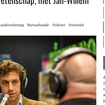
wetenschap, met Jan-Willem
ansberekening
Natuurkunde
Podcast
Statistiek
j