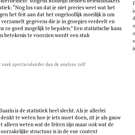
ondernemen? Volgens Romeijn hebben beleidsmakers
f
stiek: “Nog los van dat je niet precies weet wat het
j
gen het feit aan dat het ongelooflijk moeilijk is om
k verzamelt gegevens die je in groepjes verdeelt en
ns zo goed mogelijk te bepalen.” Een statistische kans
an betekenis te voorzien wordt een stuk
j
s vaak spectaculairder dan de analyse zelf
rin is de statistiek heel slecht. Als je allerlei
denkt te weten hoe je iets moet doen, zit je als gauw
t alleen weten wat de feiten zijn maar ook wat de
 oorzakelijke structuur is in de ene context