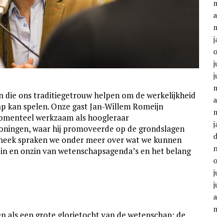
a
j
j
j
ten die ons traditiegetrouw helpen om de werkelijkheid
a
hap kan spelen. Onze gast Jan-Willem Romeijn
momenteel werkzaam als hoogleraar
j
Groningen, waar hij promoveerde op de grondslagen
iotheek spraken we onder meer over wat we kunnen
 zin en onzin van wetenschapsagenda’s en het belang
j
j
a
als een grote glorietocht van de wetenschap: de