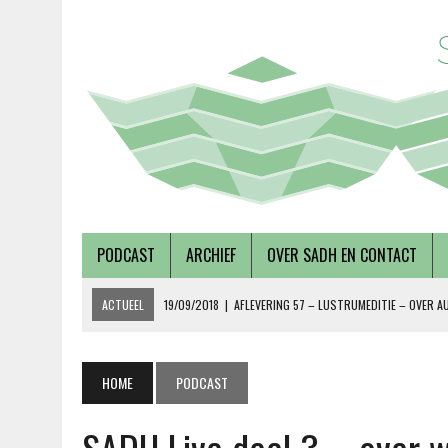
PODCAST
ARCHIEF
OVER SADH EN CONTACT
ACTUEEL
19/09/2018
|
AFLEVERING 57 – LUSTRUMEDITIE – OVER A
02/08/2018
|
TALKSHOW – SCHEPEN AAN DE NOORDERZON
27/07/2018
|
AFLEVERING 56 – OVER METABOLE ZIEKTEN, MET TERRY 
HOME
PODCAST
08/12/2018
|
AFLEVERING 59 – OVER VOLKSHUISVESTING, MET PIETE
15/10/2018
|
ALEVERING 58 – OVER DUURZAAMHEID EN SOCIAAL ONDE