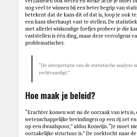
verzamelen ook weten en welke actie je moet 
nog veel te winnen bij een beter begrip van stati
betekent dat de kans dit of dat is, loop je ook te
een kans überhaupt vast te stellen. De statistie
met allerlei wiskundige foefjes probeer je die ka
vaststellen is één ding, maar deze vervolgens v
problematischer.
“De interpretatie van de statistische analyse i
rechtvaardigt.”
Hoe maak je beleid?
“Erachter komen wat nu de oorzaak van iets is, daa
wetenschappelijke bevindingen op een rij zet en 
op een dwaalspoor,” aldus Romeijn. “Je moet nie
oorzakelijke structuur is.” De zoektocht naar de