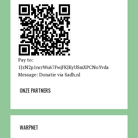
Pay to:
1JzN2p1ncrWu67FwjFKJKyUSmXPCNoYvda
Message: Donatie via Sadh.nl
ONZE PARTNERS
WARPNET