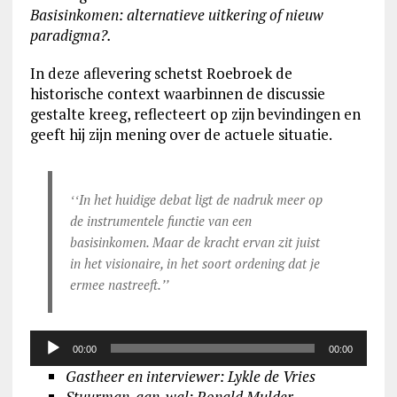
Basisinkomen: alternatieve uitkering of nieuw
paradigma?.
In deze aflevering schetst Roebroek de
historische context waarbinnen de discussie
gestalte kreeg, reflecteert op zijn bevindingen en
geeft hij zijn mening over de actuele situatie.
Audi
ʻʻIn het huidige debat ligt de nadruk meer op
de instrumentele functie van een
basisinkomen. Maar de kracht ervan zit juist
in het visionaire, in het soort ordening dat je
ermee nastreeft.ʼʼ
00:00
00:00
Gastheer en interviewer: Lykle de Vries
Stuurman-aan-wal
: Ronald Mulder