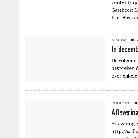
content/up
Gastheer: M
Factchecker
NIEUWS
16/1
In decemb
De volgend
bespreken d
over enkele
PODCAST
01
Afleverin
Aflevering 
http://sad