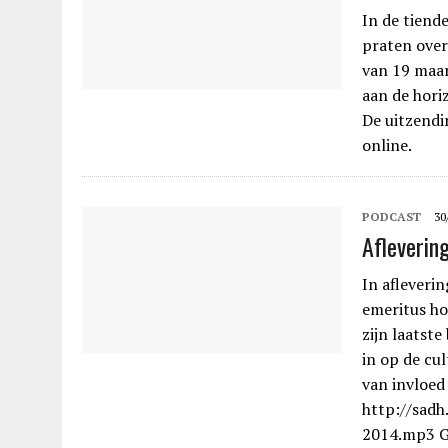
In de tiend
praten ove
van 19 maar
aan de horiz
De uitzendi
online.
PODCAST
30
Aflevering
In afleverin
emeritus ho
zijn laatst
in op de cu
van invloed
http://sad
2014.mp3 Ga