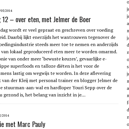
j
/05/2014
j
g 12 – over eten, met Jelmer de Boer
a
dag wordt er veel gepraat en geschreven over voeding
id. Daarbij lijkt enerzijds het wantrouwen tegenover de
j
edingsindustrie steeds meer toe te nemen en anderzijds
k van lokaal geproduceerd eten meer te worden omarmd.
onie van onder meer ‘bewuste keuzes’, gevaarlijke e-
ppe superfoods en talloze diëten is het voor de
mens lastig om wegwijs te worden. In deze aflevering
j
k van der Kleij met personal trainer en blogger Jelmer de
e stuurman-aan-wal en hardloper Youri Sepp over de
a
u gezond is, het belang van inzicht in je…
f
2/2014
ie met Marc Pauly