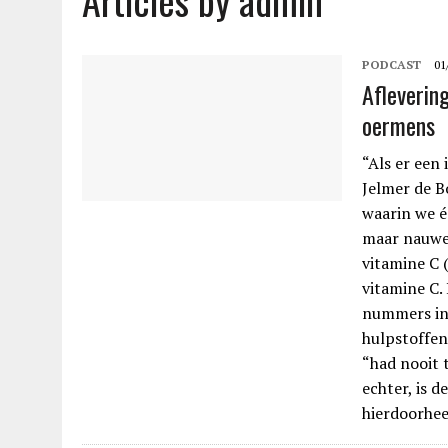
Articles by admin
PODCAST
01
Afleverin
oermens
“Als er een 
Jelmer de Bo
waarin we é
maar nauwel
vitamine C (
vitamine C.
nummers in 
hulpstoffen
“had nooit 
echter, is 
hierdoorhe