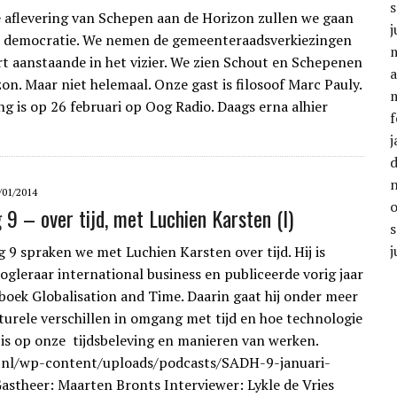
e aflevering van Schepen aan de Horizon zullen we gaan
j
r democratie. We nemen de gemeenteraadsverkiezingen
t aanstaande in het vizier. We zien Schout en Schepenen
a
on. Maar niet helemaal. Onze gast is filosoof Marc Pauly.
ng is op 26 februari op Oog Radio. Daags erna alhier
f
j
/01/2014
 9 – over tijd, met Luchien Karsten (I)
j
g 9 spraken we met Luchien Karsten over tijd. Hij is
ogleraar international business en publiceerde vorig jaar
e boek Globalisation and Time. Daarin gaat hij onder meer
lturele verschillen in omgang met tijd en hoe technologie
 is op onze tijdsbeleving en manieren van werken.
h.nl/wp-content/uploads/podcasts/SADH-9-januari-
stheer: Maarten Bronts Interviewer: Lykle de Vries