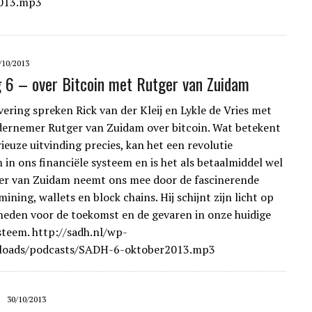
013.mp3
/10/2013
g 6 – over Bitcoin met Rutger van Zuidam
vering spreken Rick van der Kleij en Lykle de Vries met
ernemer Rutger van Zuidam over bitcoin. Wat betekent
ieuze uitvinding precies, kan het een revolutie
 in ons financiële systeem en is het als betaalmiddel wel
ger van Zuidam neemt ons mee door de fascinerende
ining, wallets en block chains. Hij schijnt zijn licht op
heden voor de toekomst en de gevaren in onze huidige
steem. http://sadh.nl/wp-
loads/podcasts/SADH-6-oktober2013.mp3
30/10/2013