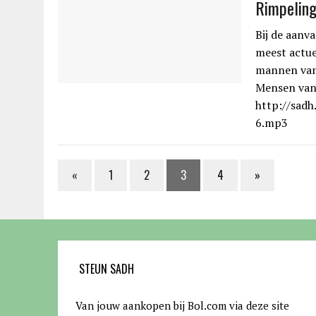
Rimpelin
Bij de aanv
meest actue
mannen van
Mensen van 
http://sad
6.mp3
«
1
2
3
4
»
STEUN SADH
Van jouw aankopen bij Bol.com via deze site