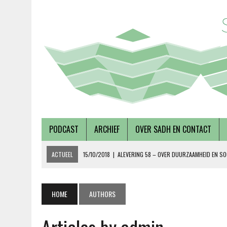
PODCAST
ARCHIEF
OVER SADH EN CONTACT
ACTUEEL
15/10/2018
|
ALEVERING 58 – OVER DUURZAAMHEID EN SO
19/09/2018
|
AFLEVERING 57 – LUSTRUMEDITIE – OVER AUTONOMIE EN
02/08/2018
|
TALKSHOW – SCHEPEN AAN DE NOORDERZON
HOME
AUTHORS
27/07/2018
|
AFLEVERING 56 – OVER METABOLE ZIEKTEN, MET TERRY 
08/12/2018
|
AFLEVERING 59 – OVER VOLKSHUISVESTING, MET PIETE