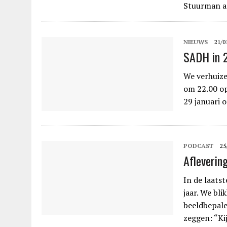
Stuurman aa
NIEUWS
21/0
SADH in 
We verhuize
om 22.00 op
29 januari 
PODCAST
25
Afleverin
In de laats
jaar. We bl
beeldbepale
zeggen: “Ki