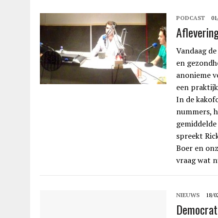
PODCAST
01
Afleverin
Vandaag de 
en gezondhe
anonieme vo
een praktij
In de kakof
nummers, hi
gemiddelde 
spreekt Ric
Boer en onz
vraag wat n
NIEUWS
18/0
Democrat