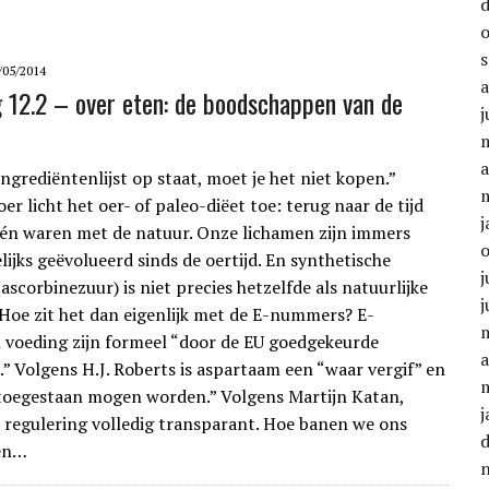
/05/2014
g 12.2 – over eten: de boodschappen van de
j
a
ingrediëntenlijst op staat, moet je het niet kopen.”
er licht het oer- of paleo-diëet toe: terug naar de tijd
j
én waren met de natuur. Onze lichamen zijn immers
ijks geëvolueerd sinds de oertijd. En synthetische
j
ascorbinezuur) is niet precies hetzelfde als natuurlijke
j
 Hoe zit het dan eigenlijk met de E-nummers? E-
voeding zijn formeel “door de EU goedgekeurde
a
.” Volgens H.J. Roberts is aspartaam een “waar vergif” en
toegestaan mogen worden.” Volgens Martijn Katan,
j
de regulering volledig transparant. Hoe banen we ons
en…