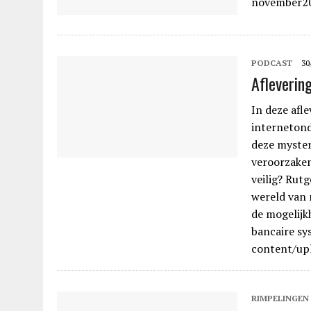
november2
PODCAST
30
Afleverin
In deze afle
internetond
deze myster
veroorzaken
veilig? Rut
wereld van m
de mogelijk
bancaire sy
content/up
RIMPELINGEN