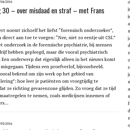
/04/2016
g 30 – over misdaad en straf – met Frans
j
j
a
ert noemt zichzelf het liefst “forensisch onderzoeker”,
direct aan toe te voegen: “Nee, niet zo eentje uit CSI.”
j
et onderzoek in de forensische psychiatrie, bij mensen
drijf hebben gepleegd, maar die vooral psychiatrisch
n. Een onderwerp dat eigenlijk alleen in het nieuws komt
is misgegaan. Tijdens een proefverlof, bijvoorbeeld.
 vooral bekend om zijn werk op het gebied van
j
lering”: hoe leer je patiënten om vroegtijdig te
at ze richting gevarenzone glijden. Zo vroeg dat ze tijd
a
maatregelen te nemen, zoals medicijnen innemen of
ers…
f
/03/2016