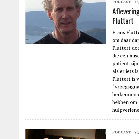
PODCAST
16
Afleverin
Fluttert
Frans Flutt
om daar dan 
Fluttert do
die een mis
patiënt zij
als er iets 
Fluttert is
“vroegsigna
herkennen d
hebben om 
hulpverlen
PODCAST
25