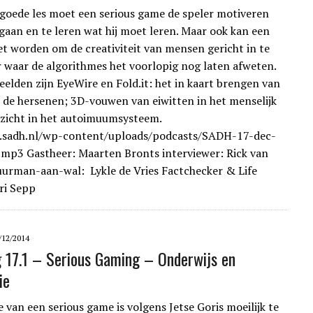
 goede les moet een serious game de speler motiveren
gaan en te leren wat hij moet leren. Maar ook kan een
t worden om de creativiteit van mensen gericht in te
r waar de algorithmes het voorlopig nog laten afweten.
elden zijn EyeWire en Fold.it: het in kaart brengen van
 de hersenen; 3D-vouwen van eiwitten in het menselijk
nzicht in het autoimuumsysteem.
.sadh.nl/wp-content/uploads/podcasts/SADH-17-dec-
mp3 Gastheer: Maarten Bronts interviewer: Rick van
tuurman-aan-wal: Lykle de Vries Factchecker & Life
ri Sepp
/12/2014
g 17.1 – Serious Gaming – Onderwijs en
ie
e van een serious game is volgens Jetse Goris moeilijk te