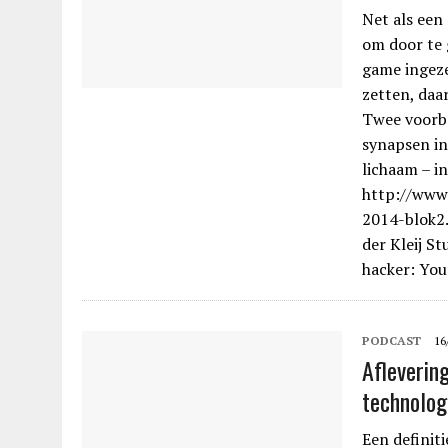
Net als een
om door te 
game ingeze
zetten, daa
Twee voorbe
synapsen in
lichaam – i
http://www
2014-blok2.
der Kleij S
hacker: You
PODCAST
16
Afleverin
technolog
Een definiti