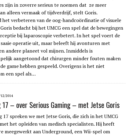
s zijn in zoverre serieus te noemen dat ze meer
n alleen vermaak of tijdverdrijf, stelt Goris.
d het verbeteren van de oog-handcoördinatie of visuele
Goris bedacht bij het UMCG een spel dat de bewegingen
ceptie bij laparoscopie verbetert. In het spel voert de
 saaie operatie uit, maar beleeft hij avonturen met
en andere planeet vol mijnen. Inmiddels is
pelijk aangetoond dat chirurgen minder fouten maken
de game hebben gespeeld. Overigens is het niet
m een spel als…
/12/2014
g 17 – over Serious Gaming – met Jetse Goris
ng 17 spreken we met Jetse Goris, die zich in het UMCG
met het opleiden van medisch specialisten. Hij heeft
re meegewerkt aan Underground, een Wii-spel om