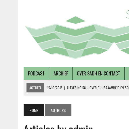
PODCAST
ARCHIEF
OVER SADH EN CONTACT
ACTUEEL
15/10/2018
|
ALEVERING 58 – OVER DUURZAAMHEID EN SO
19/09/2018
|
AFLEVERING 57 – LUSTRUMEDITIE – OVER AUTONOMIE EN
02/08/2018
|
TALKSHOW – SCHEPEN AAN DE NOORDERZON
HOME
AUTHORS
27/07/2018
|
AFLEVERING 56 – OVER METABOLE ZIEKTEN, MET TERRY 
08/12/2018
|
AFLEVERING 59 – OVER VOLKSHUISVESTING, MET PIETE