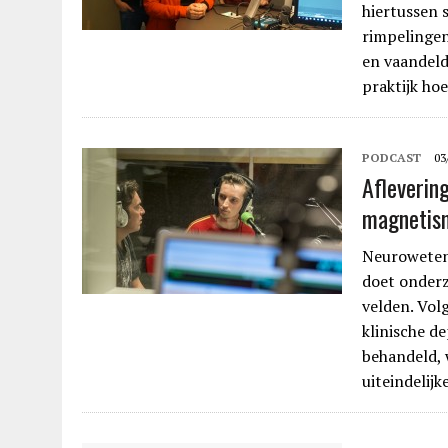
hiertussen 
rimpelingen
en vaandeld
praktijk hoe
PODCAST
03
Afleverin
magnetis
Neurowetens
doet onderz
velden. Vol
klinische d
behandeld, 
uiteindelijk