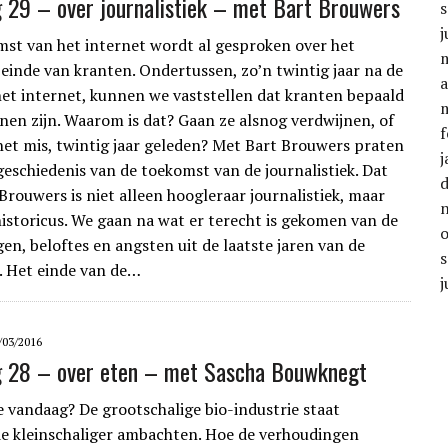
g 29 – over journalistiek – met Bart Brouwers
j
mst van het internet wordt al gesproken over het
einde van kranten. Ondertussen, zo’n twintig jaar na de
a
et internet, kunnen we vaststellen dat kranten bepaald
nen zijn. Waarom is dat? Gaan ze alsnog verdwijnen, of
f
et mis, twintig jaar geleden? Met Bart Brouwers praten
j
geschiedenis van de toekomst van de journalistiek. Dat
Brouwers is niet alleen hoogleraar journalistiek, maar
istoricus. We gaan na wat er terecht is gekomen van de
en, beloftes en angsten uit de laatste jaren van de
. Het einde van de…
j
/03/2016
g 28 – over eten – met Sascha Bouwknegt
 vandaag? De grootschalige bio-industrie staat
e kleinschaliger ambachten. Hoe de verhoudingen