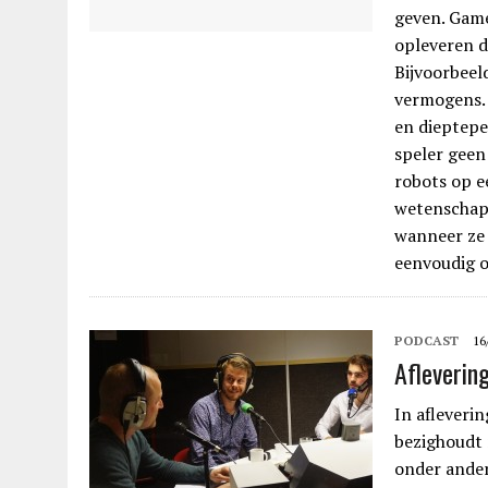
geven. Game
opleveren da
Bijvoorbeel
vermogens. 
en diepteper
speler geen
robots op e
wetenschap
wanneer ze 
eenvoudig o
PODCAST
16
Afleverin
In afleveri
bezighoudt 
onder ande