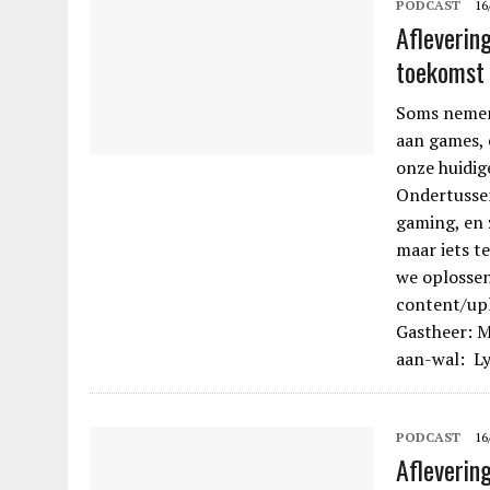
PODCAST
16
Afleverin
toekomst
Soms nemen
aan games, 
onze huidig
Ondertussen
gaming, en 
maar iets t
we oplosse
content/up
Gastheer: M
aan-wal: Ly
PODCAST
16
Afleverin