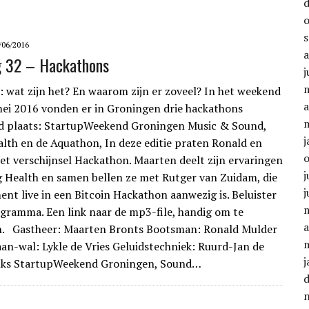
/06/2016
g 32 – Hackathons
j
 wat zijn het? En waarom zijn er zoveel? In het weekend
a
ei 2016 vonden er in Groningen drie hackathons
ijd plaats: StartupWeekend Groningen Music & Sound,
j
lth en de Aquathon, In deze editie praten Ronald en
het verschijnsel Hackathon. Maarten deelt zijn ervaringen
j
 Health en samen bellen ze met Rutger van Zuidam, die
j
nt live in een Bitcoin Hackathon aanwezig is. Beluister
ogramma. Een link naar de mp3-file, handig om te
a
. Gastheer: Maarten Bronts Bootsman: Ronald Mulder
n-wal: Lykle de Vries Geluidstechniek: Ruurd-Jan de
j
nks StartupWeekend Groningen, Sound…