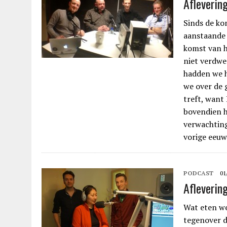
Afleverin
Sinds de ko
aanstaande 
komst van h
niet verdwe
hadden we h
we over de 
treft, want 
bovendien h
verwachting
vorige eeuw
PODCAST
01
Afleverin
Wat eten we
tegenover d