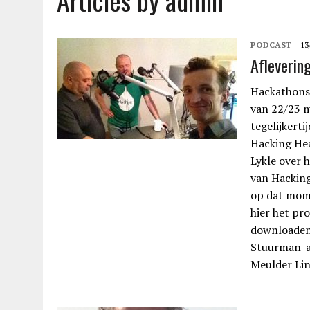
Articles by admin
PODCAST
13
Afleverin
Hackathons:
van 22/23 m
tegelijkert
Hacking Hea
Lykle over 
van Hacking
op dat mome
hier het pr
downloaden
Stuurman-aa
Meulder Li