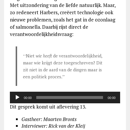
Met uitzondering van de liefde natuurlijk. M
aar,
zo redeneert Harbers, creëert technologie ook
nieuwe problemen, zoals het gat in de ozonlaag
of salmonella. Daarbij rijst direct de
verantwoordelijkheidsvraag:
Audi
ʻ
ʻNiet
wie heeft
de verantwoordelijkheid,
maar wie krijgt deze toegeschreven? Dit
zit niet in de aard van de dingen maar is
een politiek proces
.ʼʼ
00:00
00:00
Dit gesprek komt uit aflevering 13.
Gastheer: Maarten Bronts
Interviewer: Rick van der Kleij