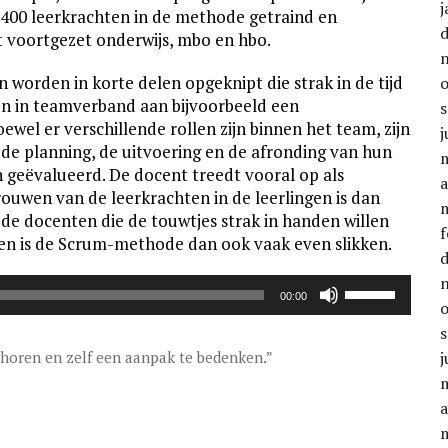
j
n 400 leerkrachten in de methode getraind en
et voortgezet onderwijs, mbo en hbo.
 worden in korte delen opgeknipt die strak in de tijd
n in teamverband aan bijvoorbeeld een
el er verschillende rollen zijn binnen het team, zijn
j
 de planning, de uitvoering en de afronding van hun
n geëvalueerd. De docent treedt vooral op als
a
rouwen van de leerkrachten in de leerlingen is dan
r de docenten die de touwtjes strak in handen willen
f
ken is de Scrum-methode dan ook vaak even slikken.
Gebruik
00:00
Omhoog/Oml
pijltoetsen
om
e horen en zelf een aanpak te bedenken.”
j
het
volume
a
te
verhogen