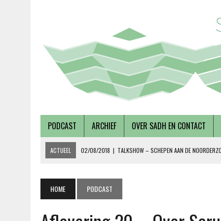
PODCAST
ARCHIEF
OVER SADH EN CONTACT
ACTUEEL
27/07/2018
|
AFLEVERING 56 – OVER METABOLE ZIEKTEN,
08/12/2018
|
AFLEVERING 59 – OVER VOLKSHUISVESTING, MET PIETE
15/10/2018
|
ALEVERING 58 – OVER DUURZAAMHEID EN SOCIAAL ONDE
HOME
PODCAST
19/09/2018
|
AFLEVERING 57 – LUSTRUMEDITIE – OVER AUTONOMIE EN
02/08/2018
|
TALKSHOW – SCHEPEN AAN DE NOORDERZON