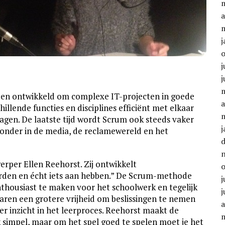
a
j
j
j
en ontwikkeld om complexe IT-projecten in goede
a
llende functies en disciplines efficiënt met elkaar
gen. De laatste tijd wordt Scrum ook steeds vaker
j
ronder in de media, de reclamewereld en het
erper Ellen Reehorst. Zij ontwikkelt
orden en écht iets aan hebben.” De Scrum-methode
j
nthousiast te maken voor het schoolwerk en tegelijk
j
varen een grotere vrijheid om beslissingen te nemen
a
ler inzicht in het leerproces. Reehorst maakt de
jk simpel, maar om het spel goed te spelen moet je het