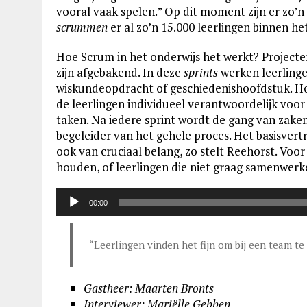
vooral vaak spelen.” Op dit moment zijn er zo’
scrummen
er al zo’n 15.000 leerlingen binnen h
Hoe Scrum in het onderwijs het werkt? Projecten
zijn afgebakend. In deze
sprints
werken leerlinge
wiskundeopdracht of geschiedenishoofdstuk. Hoew
de leerlingen individueel verantwoordelijk voor
taken. Na iedere sprint wordt de gang van zake
begeleider van het gehele proces. Het basisvert
ook van cruciaal belang, zo stelt Reehorst. Voo
houden, of leerlingen die niet graag samenwer
Audiospeler
00:00
“Leerlingen vinden het fijn om bij een team t
Gastheer: Maarten Bronts
Interviewer: Mariëlle Gebben