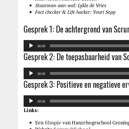
Stuurman-aan-wal: Lykle de Vries
Fact checker & Life hacker: Youri Sepp
Gesprek 1: De achtergrond van Scr
Audiospeler
00:00
Gesprek 2: De toepasbaarheid van 
Audiospeler
00:00
Gesprek 3: Positieve en negatieve e
Audiospeler
00:00
Links:
Een
filmpje
van Hanzehogeschool Gronin