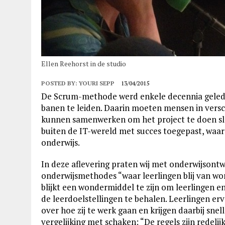
Ellen Reehorst in de studio
POSTED BY:
YOURI SEPP
13/04/2015
De Scrum-methode werd enkele decennia geled
banen te leiden. Daarin moeten mensen in verschi
kunnen samenwerken om het project te doen sla
buiten de IT-wereld met succes toegepast, waa
onderwijs.
In deze aflevering praten wij met onderwijsontw
onderwijsmethodes “waar leerlingen blij van w
blijkt een wondermiddel te zijn om leerlingen e
de leerdoelstellingen te behalen. Leerlingen er
over hoe zij te werk gaan en krijgen daarbij snel
vergelijking met schaken: “De regels zijn redeli