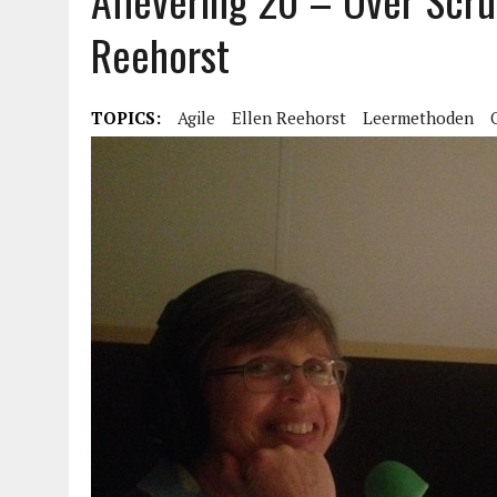
Aflevering 20 – Over Scru
Reehorst
TOPICS:
Agile
Ellen Reehorst
Leermethoden