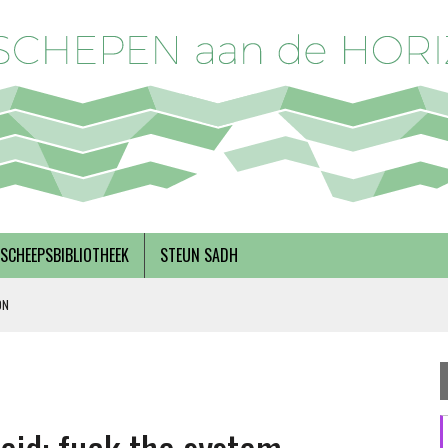
SCHEEPSBIBLIOTHEEK
STEUN SADH
ON
DERKS
R BREGMAN
RNEMERSCHAP, MET INEKE VAN ZANTEN EN RINSKE VAN NOORTWIJK
 SOLIDARITEIT