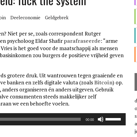
heid: fuck the system
oin
Deeleconomie
Geldgebrek
? Niet per se, zoals correspondent Rutger
en psycholoog Eldar Shafir
parafraseerde
: “arme
ries is het goed voor de maatschappij als mensen
basisinkomen zou burgers de positieve vrijheid geven
eeds grotere druk. Uit wantrouwen tegen graaiende en
e banken en zelfs digitale valuta (zoals
Bitcoin
) op.
anders organiseren én anders uitgeven. Gebruik
alve consumenten steeds makkelijker zelf
raan we een behoefte voelen.
Gebruik
00:00
Omhoog/Oml
pijltoetsen
j