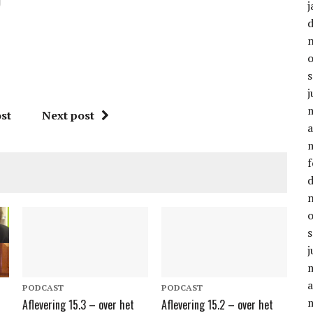
j
j
st
Next post
a
f
j
a
PODCAST
PODCAST
Aflevering 15.3 – over het
Aflevering 15.2 – over het