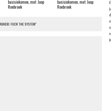
basisinkomen, met Joop
basisinkomen, met Joop
f
Roebroek
Roebroek
j
RIJHEID: FUCK THE SYSTEM"
j