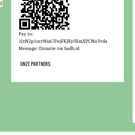
d
Pay to:
1JzN2p1ncrWu67FwjFKJKyUSmXPCNoYvda
Message: Donatie via Sadh.nl
ONZE PARTNERS