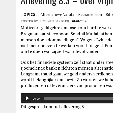
Aflevering 8.3 – over vrij
TOPICS:
Alternatieve Valuta
Basisinkomen
Bitc
POSTED BY:
RICK VAN DER KLEIJ
01/01/2014
Motiveert geldgebrek mensen om hard te werken
Bregman laatst econoom Sendhil Mullainathan 
mensen doen domme dingen”. Volgens Lykle de V
niet meer hoeven te werken voor hun geld. Een 
om te doen wat zij zelf waardevol vinden.
Ook het financiële systeem zelf staat onder st
sjoemelende banken richtten mensen alternatiev
Langzamerhand gaan we geld anders verdienen, 
wordt belangrijker dan bezit. Zo worden we beh
producenten of leveranciers van producten waa
Audiospeler
00:00
Dit gesprek komt uit aflevering 8.