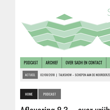
PODCAST
ARCHIEF
OVER SADH EN CONTACT
ACTUEEL
02/08/2018
|
TALKSHOW – SCHEPEN AAN DE NOORDERZ
27/07/2018
|
AFLEVERING 56 – OVER METABOLE ZIEKTEN, MET TERRY 
08/12/2018
|
AFLEVERING 59 – OVER VOLKSHUISVESTING, MET PIETE
HOME
PODCAST
15/10/2018
|
ALEVERING 58 – OVER DUURZAAMHEID EN SOCIAAL ONDE
19/09/2018
|
AFLEVERING 57 – LUSTRUMEDITIE – OVER AUTONOMIE EN